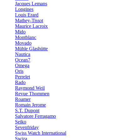
Jacques Lemans
Longines
Louis Erard
Mathey-Tissot
Maurice Lacroix
Mido
Montblanc
Movado
Mühle Glashütte
Nautica
Ocean7
Omega
Oris
Perrelet
Rado
Raymond Weil
Revue Thommen
Roamer
Romain Jerome
S.T. Dupont
Salvatore Ferragamo
Seiko
Sevenfriday
Swiss Watch International
Swiza