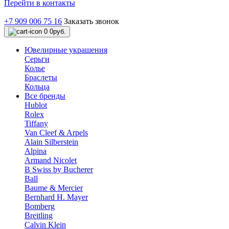
Перейти в контакты
+7 909 006 75 16
Заказать звонок
0
0руб.
Ювелирные украшения
Серьги
Колье
Браслеты
Кольца
Все бренды
Hublot
Rolex
Tiffany
Van Cleef & Arpels
Alain Silberstein
Alpina
Armand Nicolet
B Swiss by Bucherer
Ball
Baume & Mercier
Bernhard H. Mayer
Bomberg
Breitling
Calvin Klein