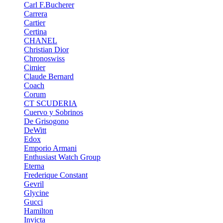
Carl F.Bucherer
Carrera
Cartier
Certina
CHANEL
Christian Dior
Chronoswiss
Cimier
Claude Bernard
Coach
Corum
CT SCUDERIA
Cuervo y Sobrinos
De Grisogono
DeWitt
Edox
Emporio Armani
Enthusiast Watch Group
Eterna
Frederique Constant
Gevril
Glycine
Gucci
Hamilton
Invicta