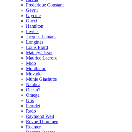
Frederique Constant
Gevril
Glycine
Gucci
Hamilton
Invicta
Jacques Lemans
Longines
Louis Erard
Mathey-Tissot
Maurice Lacroix
Mido
Montblanc
Movado
Mühle Glashütte
Nautica
Ocean7
Omega
Oris
Perrelet
Rado
Raymond Weil
Revue Thommen
Roamer