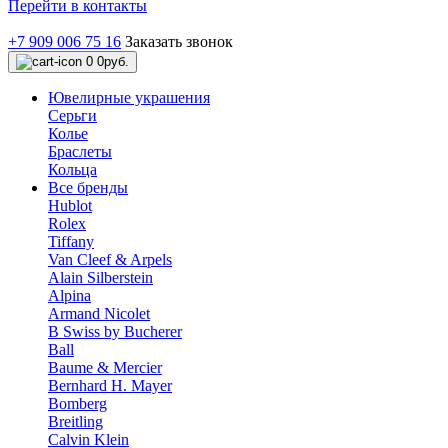
Перейти в контакты
+7 909 006 75 16
Заказать звонок
0
0руб.
Ювелирные украшения
Серьги
Колье
Браслеты
Кольца
Все бренды
Hublot
Rolex
Tiffany
Van Cleef & Arpels
Alain Silberstein
Alpina
Armand Nicolet
B Swiss by Bucherer
Ball
Baume & Mercier
Bernhard H. Mayer
Bomberg
Breitling
Calvin Klein