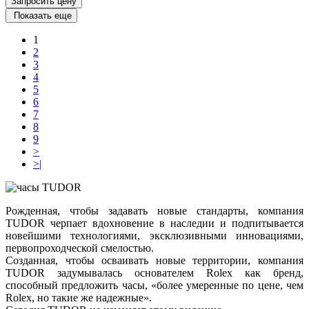
Запросить цену
Показать еще
1
2
3
4
5
6
7
8
9
>
>|
Рожденная, чтобы задавать новые стандарты, компания
TUDOR черпает вдохновение в наследии и подпитывается
новейшими технологиями, эксклюзивными инновациями,
первопроходческой смелостью.
Созданная, чтобы осваивать новые территории, компания
TUDOR задумывалась основателем Rolex как бренд,
способный предложить часы, «более умеренные по цене, чем
Rolex, но такие же надежные».