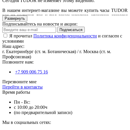
Сегодня TUDOR не изменяет этому видению.
В нашем интернет-магазине вы можете купить часы TUDOR
как из наличия, так и под заказ: женские, мужские, унисекс
Развернуть
модели из нержавеющей стали, с золотом, с бриллиантами
по
Подписывайтесь на новости и акции:
выгодной цене.
Подписаться
Часы TUDOR:
Я прочитал
рождены
Политика конфиденциальности
дерзать.
и согласен с
условиями
Наш адрес:
г. Екатеринбург (ст. м. Ботаническая) / г. Москва (ст. м.
Профсоюзная)
Позвоните нам:
+7 909 006 75 16
Перезвоните мне
Перейти в контакты
Время работы
Пн - Вс:
с 10:00 до 20:00ч
(по предварительной записи)
Мы в социальных сетях: