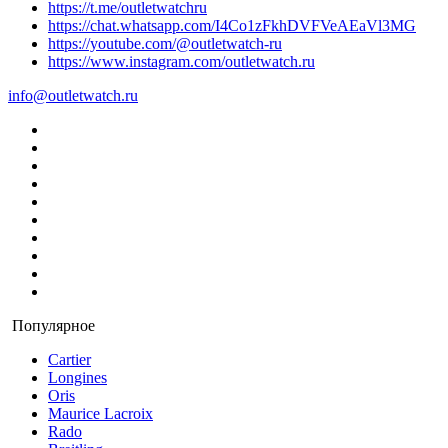
https://t.me/outletwatchru
https://chat.whatsapp.com/I4Co1zFkhDVFVeAEaVl3MG
https://youtube.com/@outletwatch-ru
https://www.instagram.com/outletwatch.ru
info@outletwatch.ru
Популярное
Cartier
Longines
Oris
Maurice Lacroix
Rado