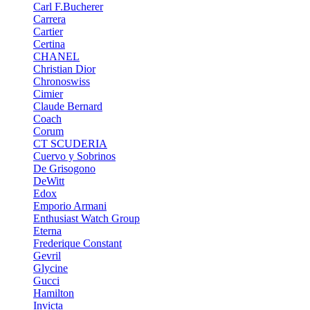
Carl F.Bucherer
Carrera
Cartier
Certina
CHANEL
Christian Dior
Chronoswiss
Cimier
Claude Bernard
Coach
Corum
CT SCUDERIA
Cuervo y Sobrinos
De Grisogono
DeWitt
Edox
Emporio Armani
Enthusiast Watch Group
Eterna
Frederique Constant
Gevril
Glycine
Gucci
Hamilton
Invicta