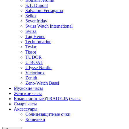
Romain Jerome
S.T. Dupont
Salvatore Ferragamo
Seiko
Sevenfriday
Swiss Watch International
Swiza
Tag Heuer
Technomarine
Teslar
Tissot
TUDOR
U-BOAT
Ulysse Nardin
Victorinox
Zenith
Zeno-Watch Basel
Мужские часы
Женские часы
Комиссионные (TRADE-IN) часы
Смарт часы
Аксессуары
Солнцезащитные очки
Кошельки