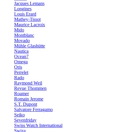
Jacques Lemans
Longines
Louis Erard
Mathey-Tissot
Maurice Lacroix
Mido
Montblanc
Movado
Mühle Glashütte
Nautica
Ocean7
Omega
Oris
Perrelet
Rado
Raymond Weil
Revue Thommen
Roamer
Romain Jerome
S.T. Dupont
Salvatore Ferragamo
Seiko
Sevenfriday
Swiss Watch International
Swiza