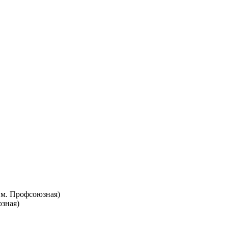
т. м. Профсоюзная)
юзная)