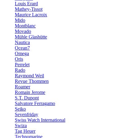
Louis Erard
Mathey-Tissot
Maurice Lacroix
Mido
Montblanc
Movado
Mühle Glashütte
Nautica
Ocean7
Omega
Oris
Perrelet
Rado
Raymond Weil
Revue Thommen
Roamer
Romain Jerome
S.T. Dupont
Salvatore Ferragamo
Seiko
Sevenfriday
Swiss Watch International
Swiza
Tag Heuer
Technomarine