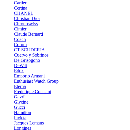
Cartier
Certina
CHANEL
Christian Dior
Chronoswiss
Cimier
Claude Bernard
Coach
Corum
CT SCUDERIA
Cuervo y Sobrinos
De Grisogono
DeWitt
Edox
Emporio Armani
Enthusiast Watch Group
Eterna
Frederique Constant
Gevril
Glycine
Gucci
Hamilton
Invicta
Jacques Lemans
Longines