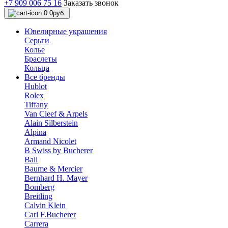
+7 909 006 75 16
Заказать звонок
0
0руб.
Ювелирные украшения
Серьги
Колье
Браслеты
Кольца
Все бренды
Hublot
Rolex
Tiffany
Van Cleef & Arpels
Alain Silberstein
Alpina
Armand Nicolet
B Swiss by Bucherer
Ball
Baume & Mercier
Bernhard H. Mayer
Bomberg
Breitling
Calvin Klein
Carl F.Bucherer
Carrera