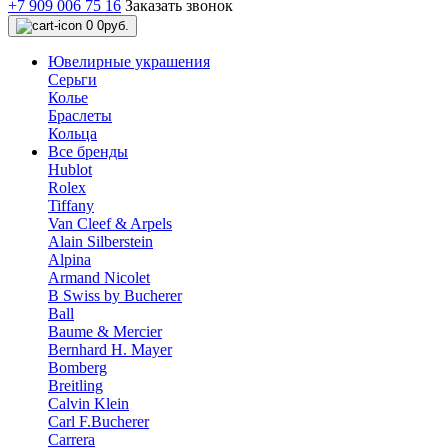
+7 909 006 75 16
Заказать звонок
0
0руб.
Ювелирные украшения
Серьги
Колье
Браслеты
Кольца
Все бренды
Hublot
Rolex
Tiffany
Van Cleef & Arpels
Alain Silberstein
Alpina
Armand Nicolet
B Swiss by Bucherer
Ball
Baume & Mercier
Bernhard H. Mayer
Bomberg
Breitling
Calvin Klein
Carl F.Bucherer
Carrera