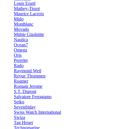
Louis Erard
Mathey-Tissot
Maurice Lacroix
Mido
Montblanc
Movado
Mühle Glashütte
Nautica
Ocean7
Omega
Oris
Perrelet
Rado
Raymond Weil
Revue Thommen
Roamer
Romain Jerome
S.T. Dupont
Salvatore Ferragamo
Seiko
Sevenfriday
Swiss Watch International
Swiza
Tag Heuer
Technomarine