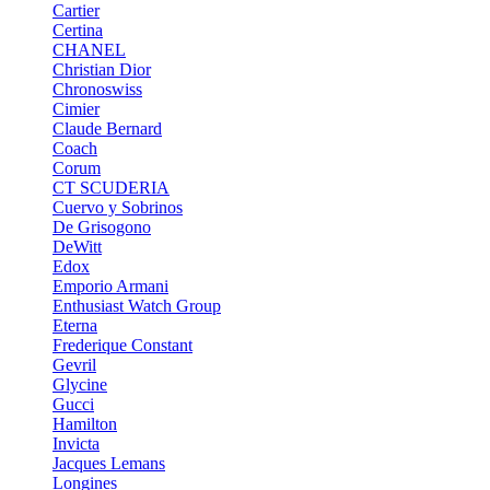
Cartier
Certina
CHANEL
Christian Dior
Chronoswiss
Cimier
Claude Bernard
Coach
Corum
CT SCUDERIA
Cuervo y Sobrinos
De Grisogono
DeWitt
Edox
Emporio Armani
Enthusiast Watch Group
Eterna
Frederique Constant
Gevril
Glycine
Gucci
Hamilton
Invicta
Jacques Lemans
Longines