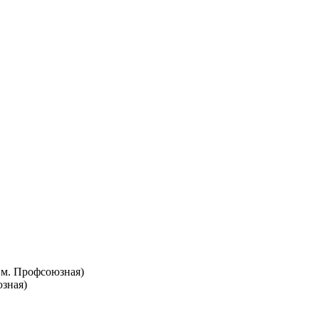
т. м. Профсоюзная)
юзная)