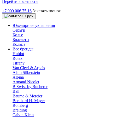
Перейти в контакты
+7 909 006 75 16
Заказать звонок
0
0руб.
Ювелирные украшения
Серьги
Колье
Браслеты
Кольца
Все бренды
Hublot
Rolex
Tiffany
Van Cleef & Arpels
Alain Silberstein
Alpina
Armand Nicolet
B Swiss by Bucherer
Ball
Baume & Mercier
Bernhard H. Mayer
Bomberg
Breitling
Calvin Klein