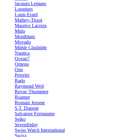
Jacques Lemans
Longines
Louis Erard
Mathey-Tissot
Maurice Lacroix
Mido
Montblanc
Movado
Mühle Glashütte
Nautica
Ocean7
Omega
Oris
Perrelet
Rado
Raymond Weil
Revue Thommen
Roamer
Romain Jerome
S.T. Dupont
Salvatore Ferragamo
Seiko
Sevenfriday
Swiss Watch International
Swiza