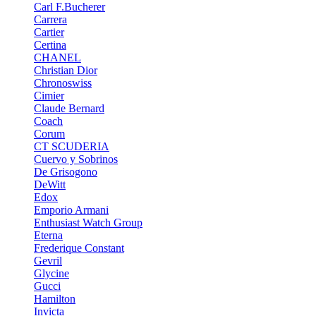
Carl F.Bucherer
Carrera
Cartier
Certina
CHANEL
Christian Dior
Chronoswiss
Cimier
Claude Bernard
Coach
Corum
CT SCUDERIA
Cuervo y Sobrinos
De Grisogono
DeWitt
Edox
Emporio Armani
Enthusiast Watch Group
Eterna
Frederique Constant
Gevril
Glycine
Gucci
Hamilton
Invicta