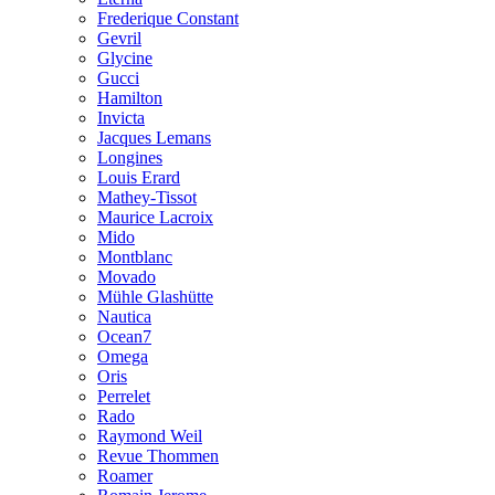
Frederique Constant
Gevril
Glycine
Gucci
Hamilton
Invicta
Jacques Lemans
Longines
Louis Erard
Mathey-Tissot
Maurice Lacroix
Mido
Montblanc
Movado
Mühle Glashütte
Nautica
Ocean7
Omega
Oris
Perrelet
Rado
Raymond Weil
Revue Thommen
Roamer