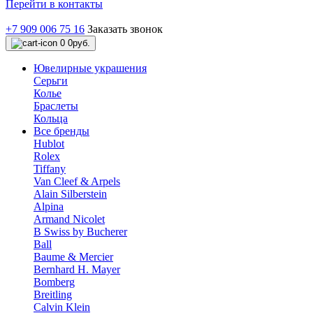
Перейти в контакты
+7 909 006 75 16
Заказать звонок
0
0руб.
Ювелирные украшения
Серьги
Колье
Браслеты
Кольца
Все бренды
Hublot
Rolex
Tiffany
Van Cleef & Arpels
Alain Silberstein
Alpina
Armand Nicolet
B Swiss by Bucherer
Ball
Baume & Mercier
Bernhard H. Mayer
Bomberg
Breitling
Calvin Klein