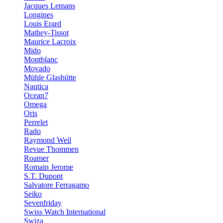
Jacques Lemans
Longines
Louis Erard
Mathey-Tissot
Maurice Lacroix
Mido
Montblanc
Movado
Mühle Glashütte
Nautica
Ocean7
Omega
Oris
Perrelet
Rado
Raymond Weil
Revue Thommen
Roamer
Romain Jerome
S.T. Dupont
Salvatore Ferragamo
Seiko
Sevenfriday
Swiss Watch International
Swiza