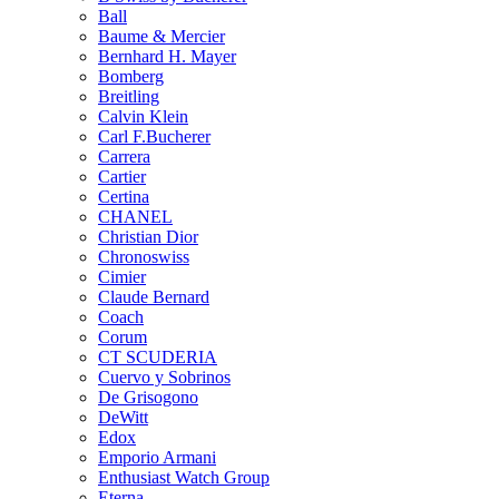
Ball
Baume & Mercier
Bernhard H. Mayer
Bomberg
Breitling
Calvin Klein
Carl F.Bucherer
Carrera
Cartier
Certina
CHANEL
Christian Dior
Chronoswiss
Cimier
Claude Bernard
Coach
Corum
CT SCUDERIA
Cuervo y Sobrinos
De Grisogono
DeWitt
Edox
Emporio Armani
Enthusiast Watch Group
Eterna