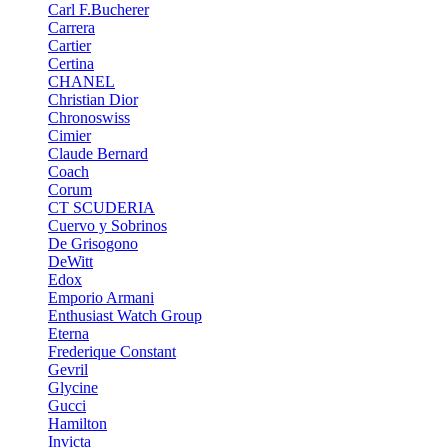
Carl F.Bucherer
Carrera
Cartier
Certina
CHANEL
Christian Dior
Chronoswiss
Cimier
Claude Bernard
Coach
Corum
CT SCUDERIA
Cuervo y Sobrinos
De Grisogono
DeWitt
Edox
Emporio Armani
Enthusiast Watch Group
Eterna
Frederique Constant
Gevril
Glycine
Gucci
Hamilton
Invicta