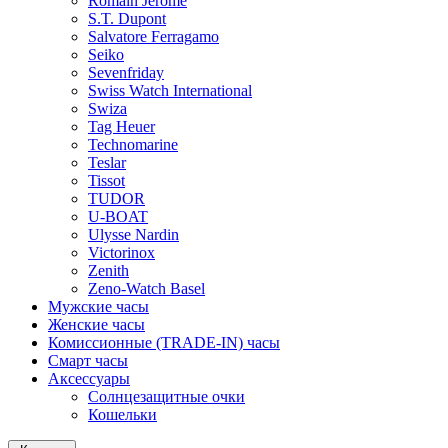
Romain Jerome
S.T. Dupont
Salvatore Ferragamo
Seiko
Sevenfriday
Swiss Watch International
Swiza
Tag Heuer
Technomarine
Teslar
Tissot
TUDOR
U-BOAT
Ulysse Nardin
Victorinox
Zenith
Zeno-Watch Basel
Мужские часы
Женские часы
Комиссионные (TRADE-IN) часы
Смарт часы
Аксессуары
Солнцезащитные очки
Кошельки