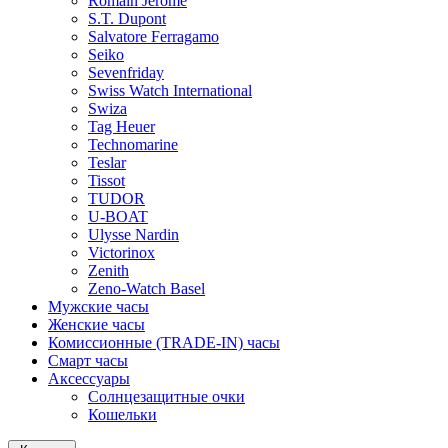
Romain Jerome
S.T. Dupont
Salvatore Ferragamo
Seiko
Sevenfriday
Swiss Watch International
Swiza
Tag Heuer
Technomarine
Teslar
Tissot
TUDOR
U-BOAT
Ulysse Nardin
Victorinox
Zenith
Zeno-Watch Basel
Мужские часы
Женские часы
Комиссионные (TRADE-IN) часы
Смарт часы
Аксессуары
Солнцезащитные очки
Кошельки