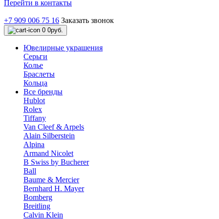
Перейти в контакты
+7 909 006 75 16
Заказать звонок
0
0руб.
Ювелирные украшения
Серьги
Колье
Браслеты
Кольца
Все бренды
Hublot
Rolex
Tiffany
Van Cleef & Arpels
Alain Silberstein
Alpina
Armand Nicolet
B Swiss by Bucherer
Ball
Baume & Mercier
Bernhard H. Mayer
Bomberg
Breitling
Calvin Klein