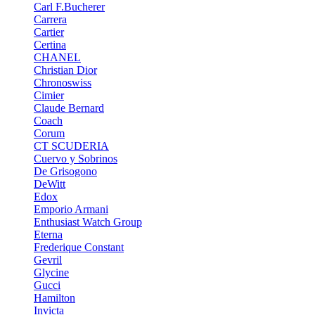
Carl F.Bucherer
Carrera
Cartier
Certina
CHANEL
Christian Dior
Chronoswiss
Cimier
Claude Bernard
Coach
Corum
CT SCUDERIA
Cuervo y Sobrinos
De Grisogono
DeWitt
Edox
Emporio Armani
Enthusiast Watch Group
Eterna
Frederique Constant
Gevril
Glycine
Gucci
Hamilton
Invicta