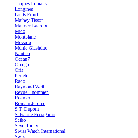
Jacques Lemans
Longines
Louis Erard
Mathey-Tissot
Maurice Lacroix
Mido
Montblanc
Movado
Mühle Glashütte
Nautica
Ocean7
Omega
Oris
Perrelet
Rado
Raymond Weil
Revue Thommen
Roamer
Romain Jerome
S.T. Dupont
Salvatore Ferragamo
Seiko
Sevenfriday
Swiss Watch International
Swiza