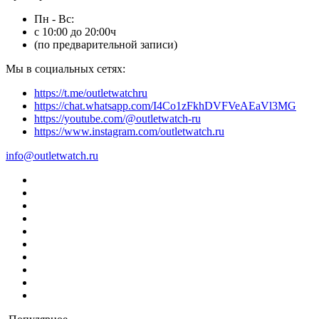
Пн - Вс:
с 10:00 до 20:00ч
(по предварительной записи)
Мы в социальных сетях:
https://t.me/outletwatchru
https://chat.whatsapp.com/I4Co1zFkhDVFVeAEaVl3MG
https://youtube.com/@outletwatch-ru
https://www.instagram.com/outletwatch.ru
info@outletwatch.ru