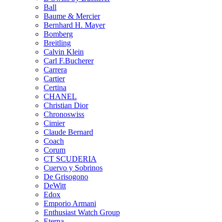
Ball
Baume & Mercier
Bernhard H. Mayer
Bomberg
Breitling
Calvin Klein
Carl F.Bucherer
Carrera
Cartier
Certina
CHANEL
Christian Dior
Chronoswiss
Cimier
Claude Bernard
Coach
Corum
CT SCUDERIA
Cuervo y Sobrinos
De Grisogono
DeWitt
Edox
Emporio Armani
Enthusiast Watch Group
Eterna