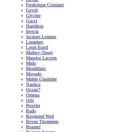
Frederique Constant
Gevril
Glycine
Gucci
Hamilton
Invicta
Jacques Lemans
Longines
Louis Erard
Mathey-Tissot
Maurice Lacroix
Mido
Montblanc
Movado
Mühle Glashütte
Nautica
Ocean7
Omega
Oris
Perrelet
Rado
Raymond Weil
Revue Thommen
Roamer