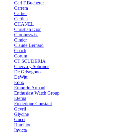
Carl F.Bucherer
Carrera
Cartier
Certina
CHANEL
Christian Dior
Chronoswiss
Cimier
Claude Bernard
Coach
Corum
CT SCUDERIA
Cuervo y Sobrinos
De Grisogono
DeWitt
Edox
Emporio Armani
Enthusiast Watch Group
Eterna
Frederique Constant
Gevril
Glycine
Gucci
Hamilton
Invicta