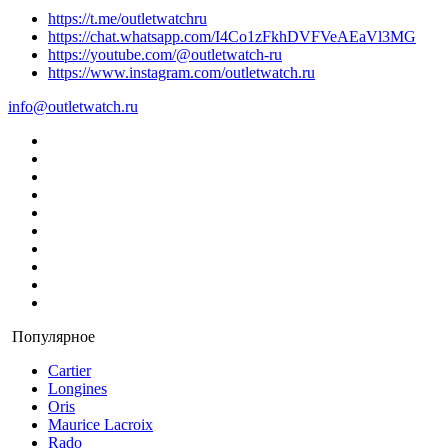
https://t.me/outletwatchru
https://chat.whatsapp.com/I4Co1zFkhDVFVeAEaVl3MG
https://youtube.com/@outletwatch-ru
https://www.instagram.com/outletwatch.ru
info@outletwatch.ru
Популярное
Cartier
Longines
Oris
Maurice Lacroix
Rado