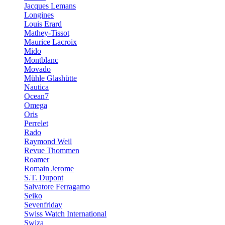
Jacques Lemans
Longines
Louis Erard
Mathey-Tissot
Maurice Lacroix
Mido
Montblanc
Movado
Mühle Glashütte
Nautica
Ocean7
Omega
Oris
Perrelet
Rado
Raymond Weil
Revue Thommen
Roamer
Romain Jerome
S.T. Dupont
Salvatore Ferragamo
Seiko
Sevenfriday
Swiss Watch International
Swiza