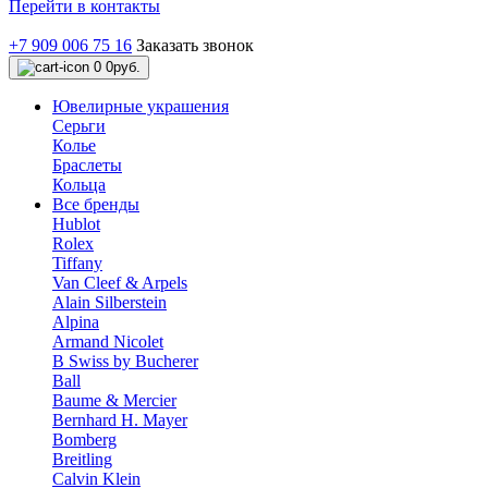
Перейти в контакты
+7 909 006 75 16
Заказать звонок
0
0руб.
Ювелирные украшения
Серьги
Колье
Браслеты
Кольца
Все бренды
Hublot
Rolex
Tiffany
Van Cleef & Arpels
Alain Silberstein
Alpina
Armand Nicolet
B Swiss by Bucherer
Ball
Baume & Mercier
Bernhard H. Mayer
Bomberg
Breitling
Calvin Klein