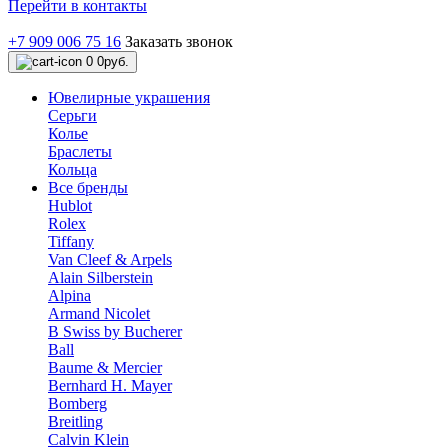
Перейти в контакты
+7 909 006 75 16
Заказать звонок
0
0руб.
Ювелирные украшения
Серьги
Колье
Браслеты
Кольца
Все бренды
Hublot
Rolex
Tiffany
Van Cleef & Arpels
Alain Silberstein
Alpina
Armand Nicolet
B Swiss by Bucherer
Ball
Baume & Mercier
Bernhard H. Mayer
Bomberg
Breitling
Calvin Klein