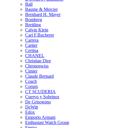
Ball
Baume & Mercier
Bernhard H. Mayer
Bomberg
Breitling
Calvin Klein
Carl F.Bucherer
Carrera
Cartier
Certina
CHANEL
Christian Dior
Chronoswiss
Cimier
Claude Bernard
Coach
Corum
CT SCUDERIA
Cuervo y Sobrinos
De Grisogono
DeWitt
Edox
Emporio Armani
Enthusiast Watch Group
Eterna