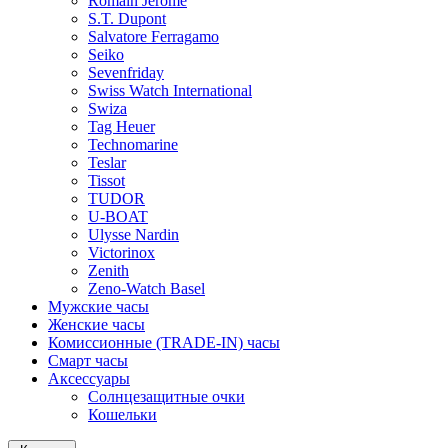
Romain Jerome
S.T. Dupont
Salvatore Ferragamo
Seiko
Sevenfriday
Swiss Watch International
Swiza
Tag Heuer
Technomarine
Teslar
Tissot
TUDOR
U-BOAT
Ulysse Nardin
Victorinox
Zenith
Zeno-Watch Basel
Мужские часы
Женские часы
Комиссионные (TRADE-IN) часы
Смарт часы
Аксессуары
Солнцезащитные очки
Кошельки