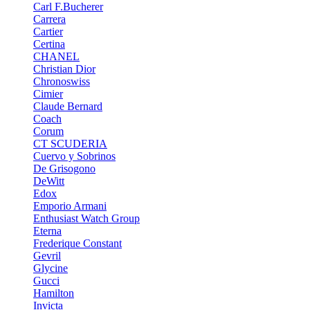
Carl F.Bucherer
Carrera
Cartier
Certina
CHANEL
Christian Dior
Chronoswiss
Cimier
Claude Bernard
Coach
Corum
CT SCUDERIA
Cuervo y Sobrinos
De Grisogono
DeWitt
Edox
Emporio Armani
Enthusiast Watch Group
Eterna
Frederique Constant
Gevril
Glycine
Gucci
Hamilton
Invicta