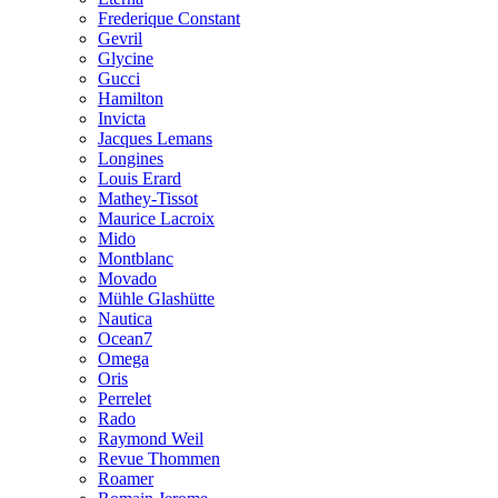
Frederique Constant
Gevril
Glycine
Gucci
Hamilton
Invicta
Jacques Lemans
Longines
Louis Erard
Mathey-Tissot
Maurice Lacroix
Mido
Montblanc
Movado
Mühle Glashütte
Nautica
Ocean7
Omega
Oris
Perrelet
Rado
Raymond Weil
Revue Thommen
Roamer