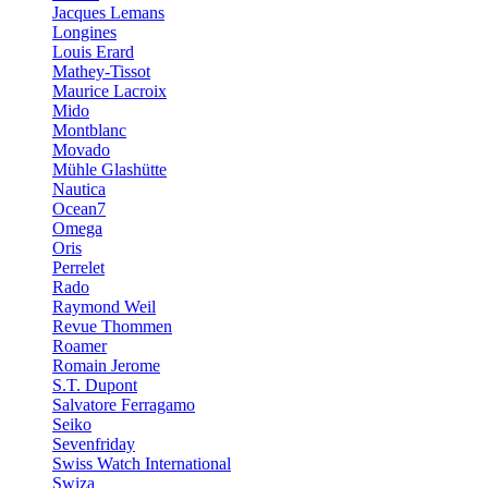
Jacques Lemans
Longines
Louis Erard
Mathey-Tissot
Maurice Lacroix
Mido
Montblanc
Movado
Mühle Glashütte
Nautica
Ocean7
Omega
Oris
Perrelet
Rado
Raymond Weil
Revue Thommen
Roamer
Romain Jerome
S.T. Dupont
Salvatore Ferragamo
Seiko
Sevenfriday
Swiss Watch International
Swiza