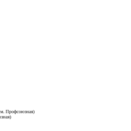
т. м. Профсоюзная)
юзная)