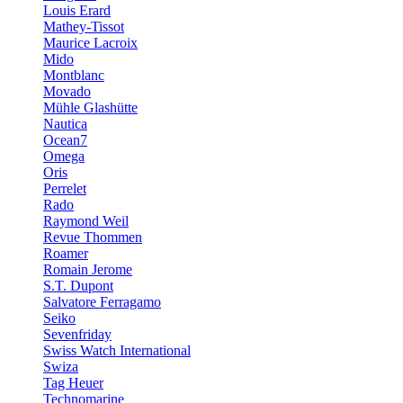
Louis Erard
Mathey-Tissot
Maurice Lacroix
Mido
Montblanc
Movado
Mühle Glashütte
Nautica
Ocean7
Omega
Oris
Perrelet
Rado
Raymond Weil
Revue Thommen
Roamer
Romain Jerome
S.T. Dupont
Salvatore Ferragamo
Seiko
Sevenfriday
Swiss Watch International
Swiza
Tag Heuer
Technomarine