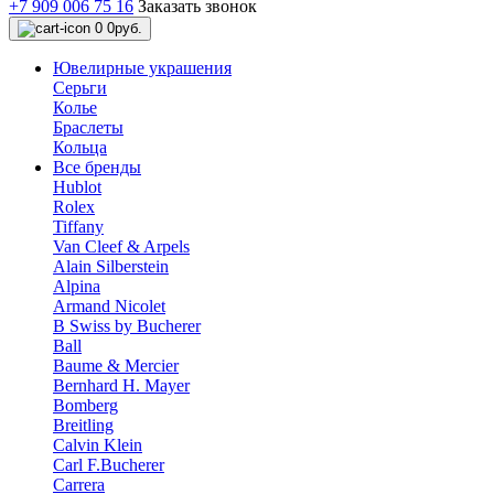
+7 909 006 75 16
Заказать звонок
0
0руб.
Ювелирные украшения
Серьги
Колье
Браслеты
Кольца
Все бренды
Hublot
Rolex
Tiffany
Van Cleef & Arpels
Alain Silberstein
Alpina
Armand Nicolet
B Swiss by Bucherer
Ball
Baume & Mercier
Bernhard H. Mayer
Bomberg
Breitling
Calvin Klein
Carl F.Bucherer
Carrera