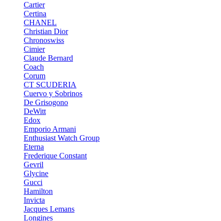
Cartier
Certina
CHANEL
Christian Dior
Chronoswiss
Cimier
Claude Bernard
Coach
Corum
CT SCUDERIA
Cuervo y Sobrinos
De Grisogono
DeWitt
Edox
Emporio Armani
Enthusiast Watch Group
Eterna
Frederique Constant
Gevril
Glycine
Gucci
Hamilton
Invicta
Jacques Lemans
Longines