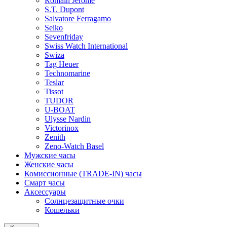
Romain Jerome
S.T. Dupont
Salvatore Ferragamo
Seiko
Sevenfriday
Swiss Watch International
Swiza
Tag Heuer
Technomarine
Teslar
Tissot
TUDOR
U-BOAT
Ulysse Nardin
Victorinox
Zenith
Zeno-Watch Basel
Мужские часы
Женские часы
Комиссионные (TRADE-IN) часы
Смарт часы
Аксессуары
Солнцезащитные очки
Кошельки