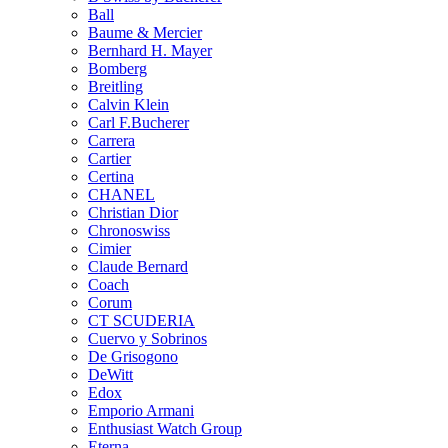
Ball
Baume & Mercier
Bernhard H. Mayer
Bomberg
Breitling
Calvin Klein
Carl F.Bucherer
Carrera
Cartier
Certina
CHANEL
Christian Dior
Chronoswiss
Cimier
Claude Bernard
Coach
Corum
CT SCUDERIA
Cuervo y Sobrinos
De Grisogono
DeWitt
Edox
Emporio Armani
Enthusiast Watch Group
Eterna