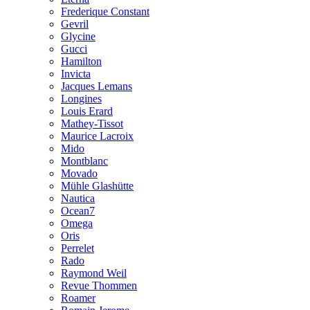
Frederique Constant
Gevril
Glycine
Gucci
Hamilton
Invicta
Jacques Lemans
Longines
Louis Erard
Mathey-Tissot
Maurice Lacroix
Mido
Montblanc
Movado
Mühle Glashütte
Nautica
Ocean7
Omega
Oris
Perrelet
Rado
Raymond Weil
Revue Thommen
Roamer