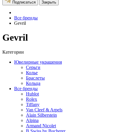
Подписаться
Закрыть
Все бренды
Gevril
Gevril
Категории
Ювелирные украшения
Серьги
Колье
Браслеты
Кольца
Все бренды
Hublot
Rolex
Tiffany
Van Cleef & Arpels
Alain Silberstein
Alpina
Armand Nicolet
B Swiss by Bucherer