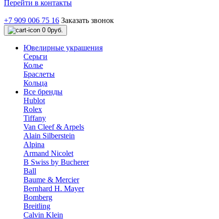
Перейти в контакты
+7 909 006 75 16
Заказать звонок
0
0руб.
Ювелирные украшения
Серьги
Колье
Браслеты
Кольца
Все бренды
Hublot
Rolex
Tiffany
Van Cleef & Arpels
Alain Silberstein
Alpina
Armand Nicolet
B Swiss by Bucherer
Ball
Baume & Mercier
Bernhard H. Mayer
Bomberg
Breitling
Calvin Klein