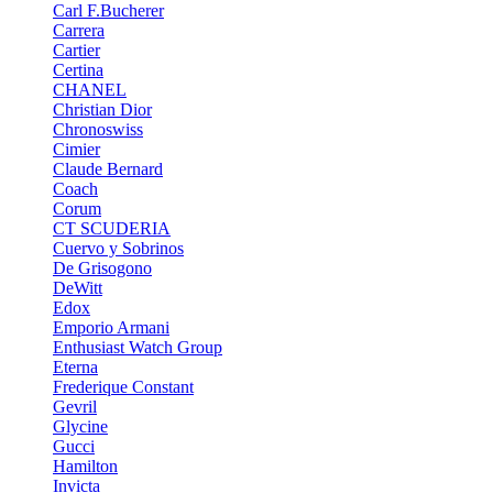
Carl F.Bucherer
Carrera
Cartier
Certina
CHANEL
Christian Dior
Chronoswiss
Cimier
Claude Bernard
Coach
Corum
CT SCUDERIA
Cuervo y Sobrinos
De Grisogono
DeWitt
Edox
Emporio Armani
Enthusiast Watch Group
Eterna
Frederique Constant
Gevril
Glycine
Gucci
Hamilton
Invicta