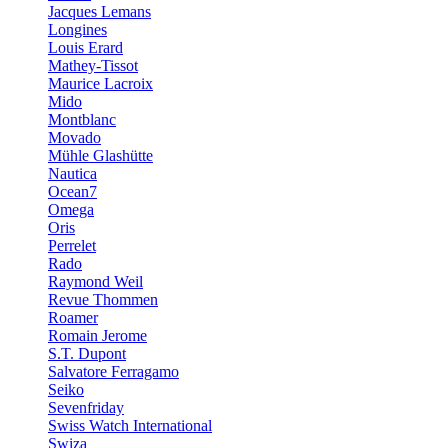
Jacques Lemans
Longines
Louis Erard
Mathey-Tissot
Maurice Lacroix
Mido
Montblanc
Movado
Mühle Glashütte
Nautica
Ocean7
Omega
Oris
Perrelet
Rado
Raymond Weil
Revue Thommen
Roamer
Romain Jerome
S.T. Dupont
Salvatore Ferragamo
Seiko
Sevenfriday
Swiss Watch International
Swiza