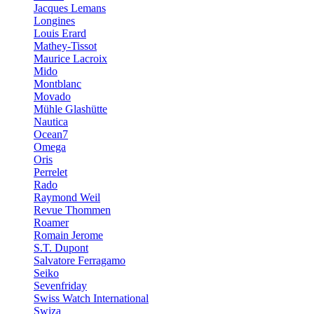
Jacques Lemans
Longines
Louis Erard
Mathey-Tissot
Maurice Lacroix
Mido
Montblanc
Movado
Mühle Glashütte
Nautica
Ocean7
Omega
Oris
Perrelet
Rado
Raymond Weil
Revue Thommen
Roamer
Romain Jerome
S.T. Dupont
Salvatore Ferragamo
Seiko
Sevenfriday
Swiss Watch International
Swiza