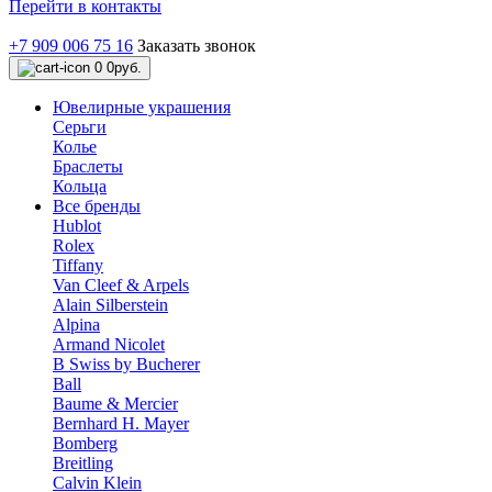
Перейти в контакты
+7 909 006 75 16
Заказать звонок
0
0руб.
Ювелирные украшения
Серьги
Колье
Браслеты
Кольца
Все бренды
Hublot
Rolex
Tiffany
Van Cleef & Arpels
Alain Silberstein
Alpina
Armand Nicolet
B Swiss by Bucherer
Ball
Baume & Mercier
Bernhard H. Mayer
Bomberg
Breitling
Calvin Klein