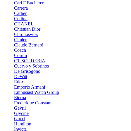
Carl F.Bucherer
Carrera
Cartier
Certina
CHANEL
Christian Dior
Chronoswiss
Cimier
Claude Bernard
Coach
Corum
CT SCUDERIA
Cuervo y Sobrinos
De Grisogono
DeWitt
Edox
Emporio Armani
Enthusiast Watch Group
Eterna
Frederique Constant
Gevril
Glycine
Gucci
Hamilton
Invicta