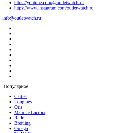
https://youtube.com/@outletwatch-ru
https://www.instagram.com/outletwatch.ru
info@outletwatch.ru
Популярное
Cartier
Longines
Oris
Maurice Lacroix
Rado
Breitling
Omega