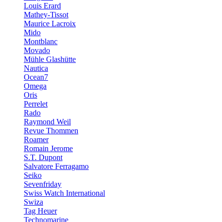
Louis Erard
Mathey-Tissot
Maurice Lacroix
Mido
Montblanc
Movado
Mühle Glashütte
Nautica
Ocean7
Omega
Oris
Perrelet
Rado
Raymond Weil
Revue Thommen
Roamer
Romain Jerome
S.T. Dupont
Salvatore Ferragamo
Seiko
Sevenfriday
Swiss Watch International
Swiza
Tag Heuer
Technomarine