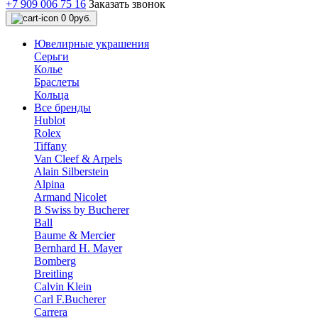
+7 909 006 75 16
Заказать звонок
0
0руб.
Ювелирные украшения
Серьги
Колье
Браслеты
Кольца
Все бренды
Hublot
Rolex
Tiffany
Van Cleef & Arpels
Alain Silberstein
Alpina
Armand Nicolet
B Swiss by Bucherer
Ball
Baume & Mercier
Bernhard H. Mayer
Bomberg
Breitling
Calvin Klein
Carl F.Bucherer
Carrera