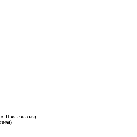
т. м. Профсоюзная)
юзная)