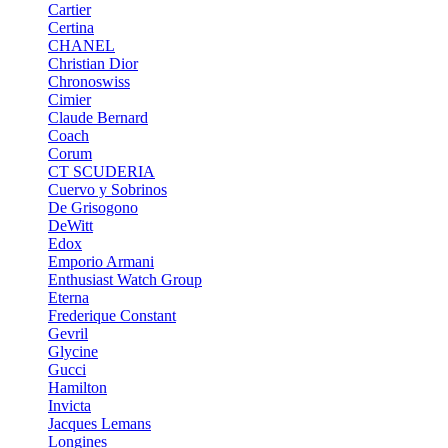
Cartier
Certina
CHANEL
Christian Dior
Chronoswiss
Cimier
Claude Bernard
Coach
Corum
CT SCUDERIA
Cuervo y Sobrinos
De Grisogono
DeWitt
Edox
Emporio Armani
Enthusiast Watch Group
Eterna
Frederique Constant
Gevril
Glycine
Gucci
Hamilton
Invicta
Jacques Lemans
Longines