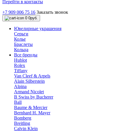
Перейти в контакты
+7 909 006 75 16
Заказать звонок
0
0руб.
Ювелирные украшения
Серьги
Колье
Браслеты
Кольца
Все бренды
Hublot
Rolex
Tiffany
Van Cleef & Arpels
Alain Silberstein
Alpina
Armand Nicolet
B Swiss by Bucherer
Ball
Baume & Mercier
Bernhard H. Mayer
Bomberg
Breitling
Calvin Klein