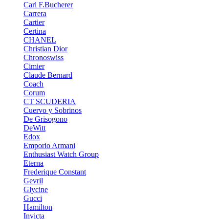
Carl F.Bucherer
Carrera
Cartier
Certina
CHANEL
Christian Dior
Chronoswiss
Cimier
Claude Bernard
Coach
Corum
CT SCUDERIA
Cuervo y Sobrinos
De Grisogono
DeWitt
Edox
Emporio Armani
Enthusiast Watch Group
Eterna
Frederique Constant
Gevril
Glycine
Gucci
Hamilton
Invicta