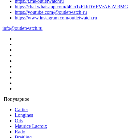
https://t.me/outletwatchru
https://chat.whatsapp.com/I4Co1zFkhDVFVeAEaVl3MG
https://youtube.com/@outletwatch-ru
https://www.instagram.com/outletwatch.ru
info@outletwatch.ru
Популярное
Cartier
Longines
Oris
Maurice Lacroix
Rado
Breitling