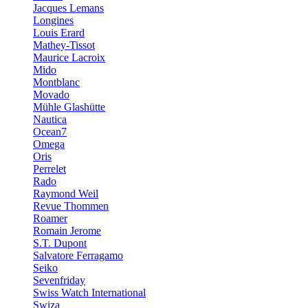
Jacques Lemans
Longines
Louis Erard
Mathey-Tissot
Maurice Lacroix
Mido
Montblanc
Movado
Mühle Glashütte
Nautica
Ocean7
Omega
Oris
Perrelet
Rado
Raymond Weil
Revue Thommen
Roamer
Romain Jerome
S.T. Dupont
Salvatore Ferragamo
Seiko
Sevenfriday
Swiss Watch International
Swiza