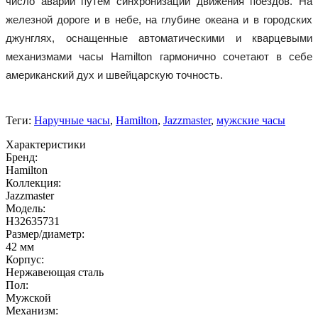
число аварий путем синхронизации движения поездов. На 
железной дороге и в небе, на глубине океана и в городских 
джунглях, оснащенные автоматическими и кварцевыми 
механизмами часы Hamilton гармонично сочетают в себе 
американский дух и швейцарскую точность.

Теги:
Наручные часы
,
Hamilton
,
Jazzmaster
,
мужские часы
Характеристики
Бренд:
Hamilton
Коллекция:
Jazzmaster
Модель:
H32635731
Размер/диаметр:
42 мм
Корпус:
Нержавеющая сталь
Пол:
Мужской
Механизм: