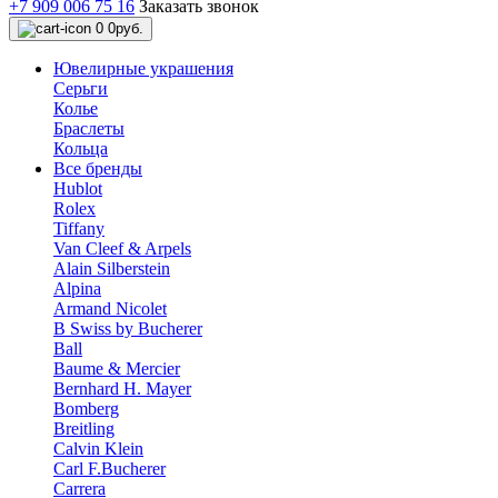
+7 909 006 75 16
Заказать звонок
0
0руб.
Ювелирные украшения
Серьги
Колье
Браслеты
Кольца
Все бренды
Hublot
Rolex
Tiffany
Van Cleef & Arpels
Alain Silberstein
Alpina
Armand Nicolet
B Swiss by Bucherer
Ball
Baume & Mercier
Bernhard H. Mayer
Bomberg
Breitling
Calvin Klein
Carl F.Bucherer
Carrera