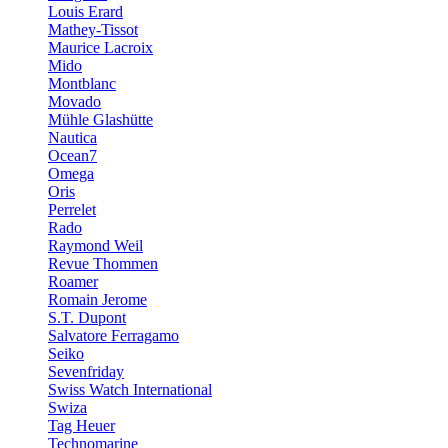
Louis Erard
Mathey-Tissot
Maurice Lacroix
Mido
Montblanc
Movado
Mühle Glashütte
Nautica
Ocean7
Omega
Oris
Perrelet
Rado
Raymond Weil
Revue Thommen
Roamer
Romain Jerome
S.T. Dupont
Salvatore Ferragamo
Seiko
Sevenfriday
Swiss Watch International
Swiza
Tag Heuer
Technomarine