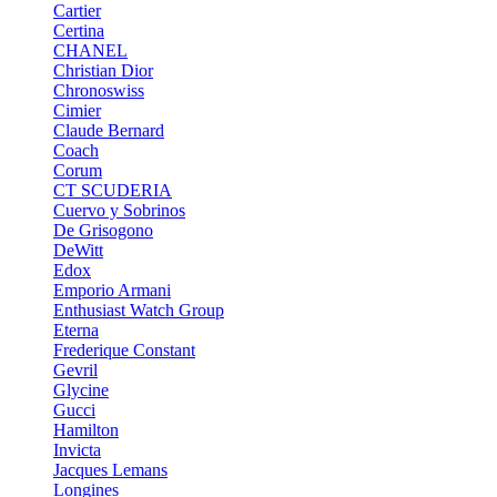
Cartier
Certina
CHANEL
Christian Dior
Chronoswiss
Cimier
Claude Bernard
Coach
Corum
CT SCUDERIA
Cuervo y Sobrinos
De Grisogono
DeWitt
Edox
Emporio Armani
Enthusiast Watch Group
Eterna
Frederique Constant
Gevril
Glycine
Gucci
Hamilton
Invicta
Jacques Lemans
Longines