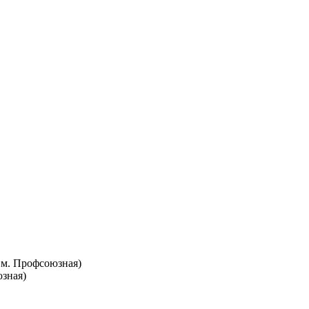
т. м. Профсоюзная)
юзная)