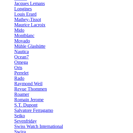
Jacques Lemans
Longines
Louis Erard
Mathey-Tissot
Maurice Lacroix
Mido
Montblanc
Movado
Mühle Glashütte
Nautica
Ocean7
Omega
Oris
Perrelet
Rado
Raymond Weil
Revue Thommen
Roamer
Romain Jerome
S.T. Dupont
Salvatore Ferragamo
Seiko
Sevenfriday
Swiss Watch International
Swiza