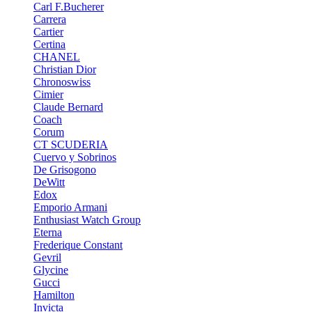
Carl F.Bucherer
Carrera
Cartier
Certina
CHANEL
Christian Dior
Chronoswiss
Cimier
Claude Bernard
Coach
Corum
CT SCUDERIA
Cuervo y Sobrinos
De Grisogono
DeWitt
Edox
Emporio Armani
Enthusiast Watch Group
Eterna
Frederique Constant
Gevril
Glycine
Gucci
Hamilton
Invicta