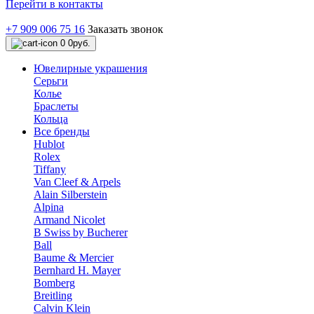
Перейти в контакты
+7 909 006 75 16
Заказать звонок
0
0руб.
Ювелирные украшения
Серьги
Колье
Браслеты
Кольца
Все бренды
Hublot
Rolex
Tiffany
Van Cleef & Arpels
Alain Silberstein
Alpina
Armand Nicolet
B Swiss by Bucherer
Ball
Baume & Mercier
Bernhard H. Mayer
Bomberg
Breitling
Calvin Klein