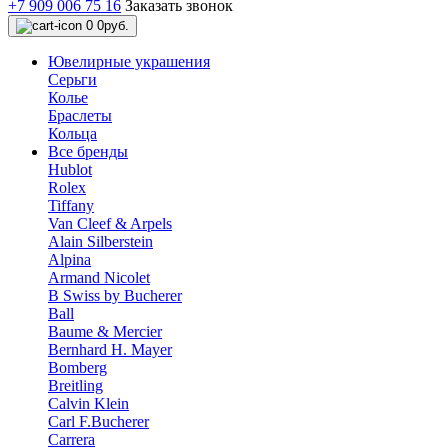
+7 909 006 75 16
Заказать звонок
0
0руб.
Ювелирные украшения
Серьги
Колье
Браслеты
Кольца
Все бренды
Hublot
Rolex
Tiffany
Van Cleef & Arpels
Alain Silberstein
Alpina
Armand Nicolet
B Swiss by Bucherer
Ball
Baume & Mercier
Bernhard H. Mayer
Bomberg
Breitling
Calvin Klein
Carl F.Bucherer
Carrera