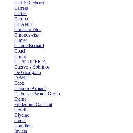
Carl F.Bucherer
Carrera
Cartier
Certina
CHANEL
Christian Dior
Chronoswiss
Cimier
Claude Bernard
Coach
Corum
CT SCUDERIA
Cuervo y Sobrinos
De Grisogono
DeWitt
Edox
Emporio Armani
Enthusiast Watch Group
Eterna
Frederique Constant
Gevril
Glycine
Gucci
Hamilton
Invicta