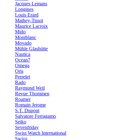
Jacques Lemans
Longines
Louis Erard
Mathey-Tissot
Maurice Lacroix
Mido
Montblanc
Movado
Mühle Glashütte
Nautica
Ocean7
Omega
Oris
Perrelet
Rado
Raymond Weil
Revue Thommen
Roamer
Romain Jerome
S.T. Dupont
Salvatore Ferragamo
Seiko
Sevenfriday
Swiss Watch International
Swiza