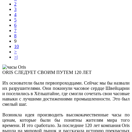
2
3
4
5
6
7
8
9
10
>
>|
ORIS СЛЕДУЕТ СВОИМ ПУТЕМ 120 ЛЕТ
Их основатели были первопроходцами. Сейчас мы бы назвали
их разрушителями. Они покинули часовое сердце Швейцарии
и поселились в Хёльштайне, где смогли сочетать свои часовые
навыки с лучшими достижениями промышленности. Это был
смелый шаг.
Возникла идея производить высококачественные часы по
ценам, которые были бы понятны жителям мира того
времени. И это сработало. За последние 120 лет компания Oris
вышла на мировой рынок и рассказала историю прекрасных