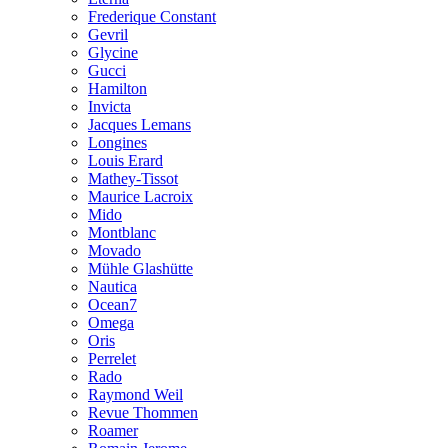
Frederique Constant
Gevril
Glycine
Gucci
Hamilton
Invicta
Jacques Lemans
Longines
Louis Erard
Mathey-Tissot
Maurice Lacroix
Mido
Montblanc
Movado
Mühle Glashütte
Nautica
Ocean7
Omega
Oris
Perrelet
Rado
Raymond Weil
Revue Thommen
Roamer