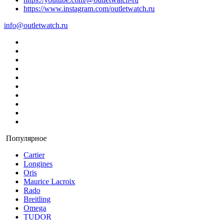
https://www.instagram.com/outletwatch.ru
info@outletwatch.ru
Популярное
Cartier
Longines
Oris
Maurice Lacroix
Rado
Breitling
Omega
TUDOR