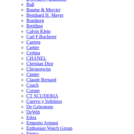
Ball
Baume & Mercier
Bernhard H. Mayer
Bomberg
Breitling
Calvin Klein
Carl F.Bucherer
Carrera
Cartier
Certina
CHANEL
Christian Dior
Chronoswiss
Cimier
Claude Bernard
Coach
Corum
CT SCUDERIA
Cuervo y Sobrinos
De Grisogono
DeWitt
Edox
Emporio Armani
Enthusiast Watch Group
Eterna