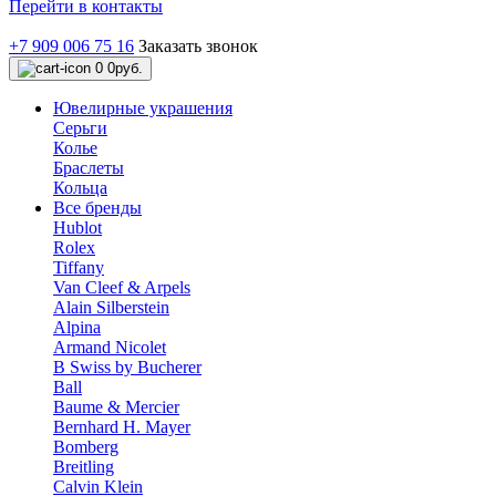
Перейти в контакты
+7 909 006 75 16
Заказать звонок
0
0руб.
Ювелирные украшения
Серьги
Колье
Браслеты
Кольца
Все бренды
Hublot
Rolex
Tiffany
Van Cleef & Arpels
Alain Silberstein
Alpina
Armand Nicolet
B Swiss by Bucherer
Ball
Baume & Mercier
Bernhard H. Mayer
Bomberg
Breitling
Calvin Klein