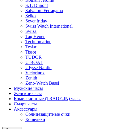
Romain Jerome
S.T. Dupont
Salvatore Ferragamo
Seiko
Sevenfriday
Swiss Watch International
Swiza
Tag Heuer
Technomarine
Teslar
Tissot
TUDOR
U-BOAT
Ulysse Nardin
Victorinox
Zenith
Zeno-Watch Basel
Мужские часы
Женские часы
Комиссионные (TRADE-IN) часы
Смарт часы
Аксессуары
Солнцезащитные очки
Кошельки