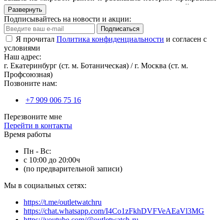
механических часов, которые отличаются непревзойденным
Развернуть
качеством и выгодной ценой.
Подписывайтесь на новости и акции:
Подписаться
Сейчас, спустя 120 лет, они все еще находятся в том месте, где
Я прочитал
Политика конфиденциальности
и согласен с
была основана компания. Весь этот опыт и творческий
условиями
потенциал у них под ногами, каждый день. Компания
Наш адрес:
продолжает историю, идет своим путем, создавая
г. Екатеринбург (ст. м. Ботаническая) / г. Москва (ст. м.
механические часы Swiss Made и заставляя нас улыбаться.
Профсоюзная)
Позвоните нам:
В нашем интернет-магазине вы можете купить часы Oris как
из наличия, так и под заказ.
+7 909 006 75 16
Перезвоните мне
Перейти в контакты
Время работы
Пн - Вс:
с 10:00 до 20:00ч
(по предварительной записи)
Мы в социальных сетях:
https://t.me/outletwatchru
https://chat.whatsapp.com/I4Co1zFkhDVFVeAEaVl3MG
https://youtube.com/@outletwatch-ru