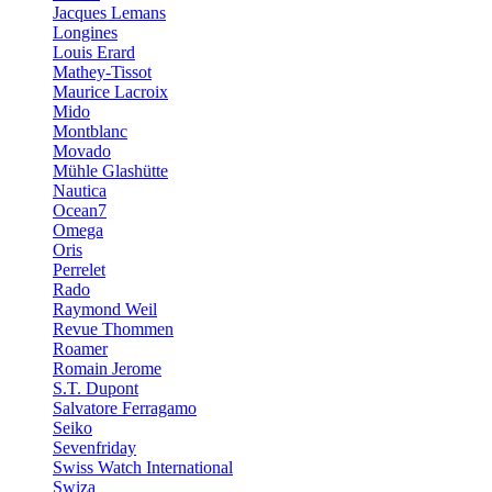
Jacques Lemans
Longines
Louis Erard
Mathey-Tissot
Maurice Lacroix
Mido
Montblanc
Movado
Mühle Glashütte
Nautica
Ocean7
Omega
Oris
Perrelet
Rado
Raymond Weil
Revue Thommen
Roamer
Romain Jerome
S.T. Dupont
Salvatore Ferragamo
Seiko
Sevenfriday
Swiss Watch International
Swiza