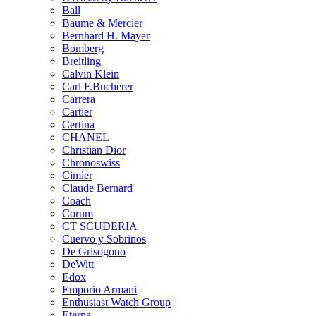
Ball
Baume & Mercier
Bernhard H. Mayer
Bomberg
Breitling
Calvin Klein
Carl F.Bucherer
Carrera
Cartier
Certina
CHANEL
Christian Dior
Chronoswiss
Cimier
Claude Bernard
Coach
Corum
CT SCUDERIA
Cuervo y Sobrinos
De Grisogono
DeWitt
Edox
Emporio Armani
Enthusiast Watch Group
Eterna