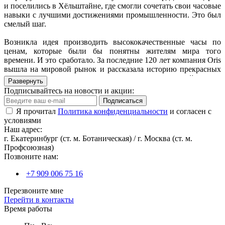
и поселились в Хёльштайне, где смогли сочетать свои часовые
навыки с лучшими достижениями промышленности. Это был
смелый шаг.
Возникла идея производить высококачественные часы по
ценам, которые были бы понятны жителям мира того
времени. И это сработало. За последние 120 лет компания Oris
вышла на мировой рынок и рассказала историю прекрасных
механических часов, которые отличаются непревзойденным
Развернуть
качеством и выгодной ценой.
Подписывайтесь на новости и акции:
Подписаться
Сейчас, спустя 120 лет, они все еще находятся в том месте, где
Я прочитал
Политика конфиденциальности
и согласен с
была основана компания. Весь этот опыт и творческий
условиями
потенциал у них под ногами, каждый день. Компания
Наш адрес:
продолжает историю, идет своим путем, создавая
г. Екатеринбург (ст. м. Ботаническая) / г. Москва (ст. м.
механические часы Swiss Made и заставляя нас улыбаться.
Профсоюзная)
Позвоните нам:
В нашем интернет-магазине вы можете купить часы Oris как
из наличия, так и под заказ.
+7 909 006 75 16
Перезвоните мне
Перейти в контакты
Время работы