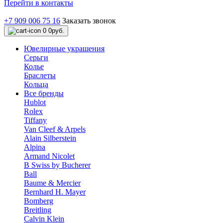
Перейти в контакты
+7 909 006 75 16
Заказать звонок
0
0руб.
Ювелирные украшения
Серьги
Колье
Браслеты
Кольца
Все бренды
Hublot
Rolex
Tiffany
Van Cleef & Arpels
Alain Silberstein
Alpina
Armand Nicolet
B Swiss by Bucherer
Ball
Baume & Mercier
Bernhard H. Mayer
Bomberg
Breitling
Calvin Klein