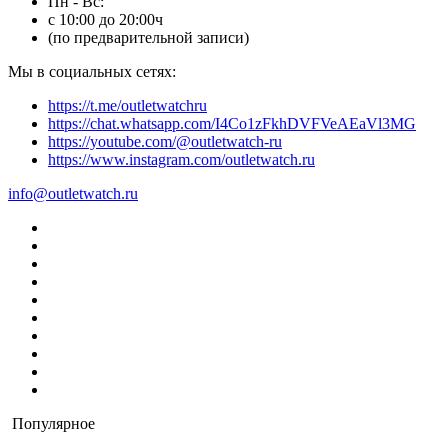
Пн - Вс:
с 10:00 до 20:00ч
(по предварительной записи)
Мы в социальных сетях:
https://t.me/outletwatchru
https://chat.whatsapp.com/I4Co1zFkhDVFVeAEaVl3MG
https://youtube.com/@outletwatch-ru
https://www.instagram.com/outletwatch.ru
info@outletwatch.ru
Популярное