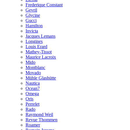
Frederique Constant
Gevril
Glycine
Gucci
Hamilton
Invicta
Jacques Lemans
Longines
Louis Erard
Mathey-Tissot
Maurice Lacroix
Mido
Montblanc
Movado
Mühle Glashütte
Nautica
Ocean7
Omega
Oris
Perrelet
Rado
Raymond Weil
Revue Thommen
Roamer