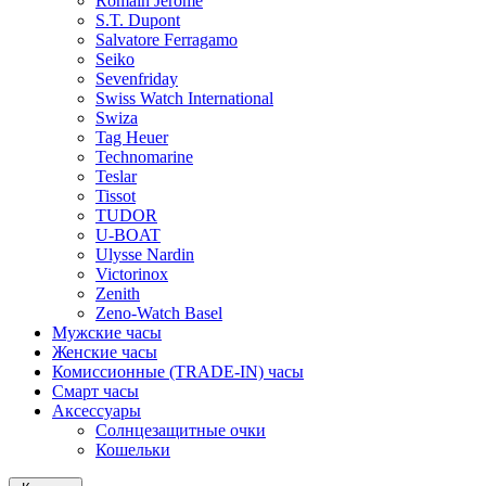
Romain Jerome
S.T. Dupont
Salvatore Ferragamo
Seiko
Sevenfriday
Swiss Watch International
Swiza
Tag Heuer
Technomarine
Teslar
Tissot
TUDOR
U-BOAT
Ulysse Nardin
Victorinox
Zenith
Zeno-Watch Basel
Мужские часы
Женские часы
Комиссионные (TRADE-IN) часы
Смарт часы
Аксессуары
Солнцезащитные очки
Кошельки