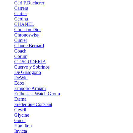
Carl F.Bucherer
Carrera
Cartier
Certina
CHANEL
Christian Dior
Chronoswiss
Cimier
Claude Bernard
Coach
Corum
CT SCUDERIA
Cuervo y Sobrinos
De Grisogono
DeWitt
Edox
Emporio Armani
Enthusiast Watch Group
Eterna
Frederique Constant
Gevril
Glycine
Gucci
Hamilton
Invicta