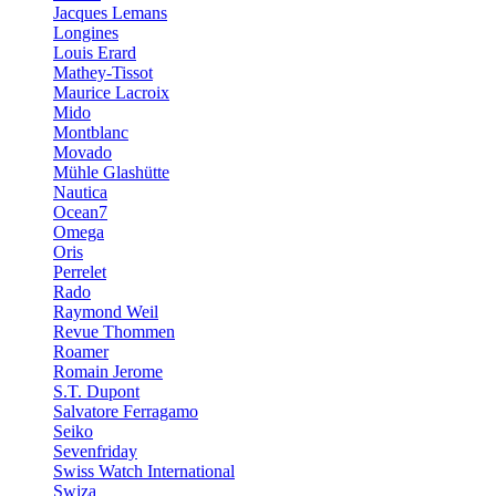
Jacques Lemans
Longines
Louis Erard
Mathey-Tissot
Maurice Lacroix
Mido
Montblanc
Movado
Mühle Glashütte
Nautica
Ocean7
Omega
Oris
Perrelet
Rado
Raymond Weil
Revue Thommen
Roamer
Romain Jerome
S.T. Dupont
Salvatore Ferragamo
Seiko
Sevenfriday
Swiss Watch International
Swiza