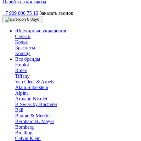
Перейти в контакты
+7 909 006 75 16
Заказать звонок
0
0руб.
Ювелирные украшения
Серьги
Колье
Браслеты
Кольца
Все бренды
Hublot
Rolex
Tiffany
Van Cleef & Arpels
Alain Silberstein
Alpina
Armand Nicolet
B Swiss by Bucherer
Ball
Baume & Mercier
Bernhard H. Mayer
Bomberg
Breitling
Calvin Klein