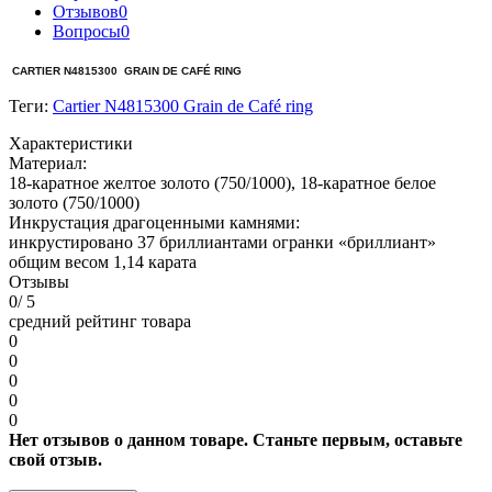
Отзывов
0
Вопросы
0
CARTIER N4815300 GRAIN DE CAFÉ RING
Теги:
Cartier N4815300 Grain de Café ring
Характеристики
Материал:
18-каратное желтое золото (750/1000), 18-каратное белое
золото (750/1000)
Инкрустация драгоценными камнями:
инкрустировано 37 бриллиантами огранки «бриллиант»
общим весом 1,14 карата
Отзывы
0
/ 5
средний рейтинг товара
0
0
0
0
0
Нет отзывов о данном товаре. Станьте первым, оставьте
свой отзыв.