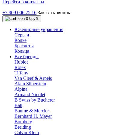
Перейти в контакты
+7 909 006 75 16
Заказать звонок
0
0руб.
Ювелирные украшения
Серьги
Колье
Браслеты
Кольца
Все бренды
Hublot
Rolex
Tiffany
Van Cleef & Arpels
Alain Silberstein
Alpina
Armand Nicolet
B Swiss by Bucherer
Ball
Baume & Mercier
Bernhard H. Mayer
Bomberg
Breitling
Calvin Klein