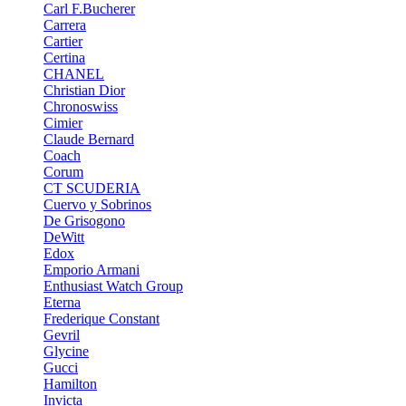
Carl F.Bucherer
Carrera
Cartier
Certina
CHANEL
Christian Dior
Chronoswiss
Cimier
Claude Bernard
Coach
Corum
CT SCUDERIA
Cuervo y Sobrinos
De Grisogono
DeWitt
Edox
Emporio Armani
Enthusiast Watch Group
Eterna
Frederique Constant
Gevril
Glycine
Gucci
Hamilton
Invicta