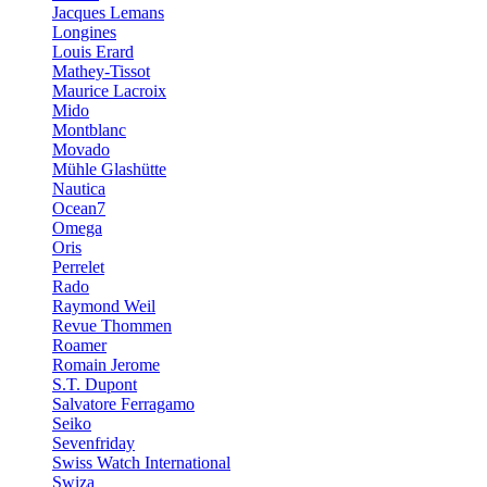
Jacques Lemans
Longines
Louis Erard
Mathey-Tissot
Maurice Lacroix
Mido
Montblanc
Movado
Mühle Glashütte
Nautica
Ocean7
Omega
Oris
Perrelet
Rado
Raymond Weil
Revue Thommen
Roamer
Romain Jerome
S.T. Dupont
Salvatore Ferragamo
Seiko
Sevenfriday
Swiss Watch International
Swiza