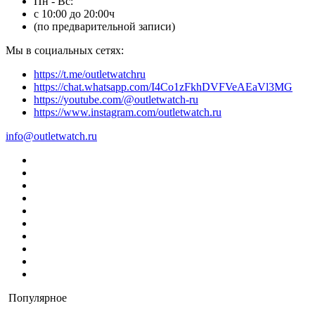
Пн - Вс:
с 10:00 до 20:00ч
(по предварительной записи)
Мы в социальных сетях:
https://t.me/outletwatchru
https://chat.whatsapp.com/I4Co1zFkhDVFVeAEaVl3MG
https://youtube.com/@outletwatch-ru
https://www.instagram.com/outletwatch.ru
info@outletwatch.ru
Популярное