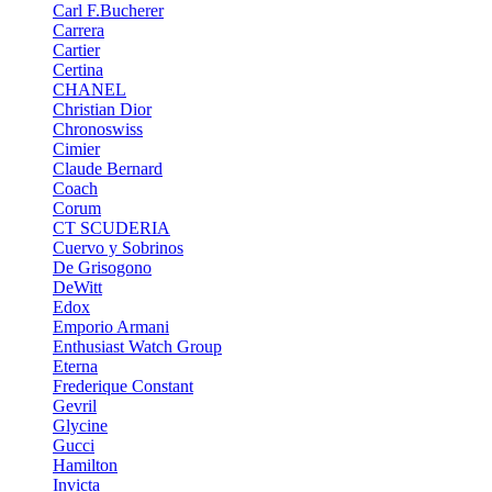
Carl F.Bucherer
Carrera
Cartier
Certina
CHANEL
Christian Dior
Chronoswiss
Cimier
Claude Bernard
Coach
Corum
CT SCUDERIA
Cuervo y Sobrinos
De Grisogono
DeWitt
Edox
Emporio Armani
Enthusiast Watch Group
Eterna
Frederique Constant
Gevril
Glycine
Gucci
Hamilton
Invicta