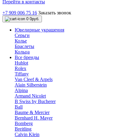
Перейти в контакты
+7 909 006 75 16
Заказать звонок
0
0руб.
Ювелирные украшения
Серьги
Колье
Браслеты
Кольца
Все бренды
Hublot
Rolex
Tiffany
Van Cleef & Arpels
Alain Silberstein
Alpina
Armand Nicolet
B Swiss by Bucherer
Ball
Baume & Mercier
Bernhard H. Mayer
Bomberg
Breitling
Calvin Klein