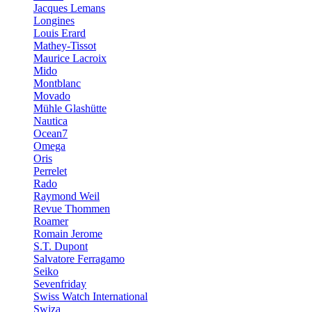
Jacques Lemans
Longines
Louis Erard
Mathey-Tissot
Maurice Lacroix
Mido
Montblanc
Movado
Mühle Glashütte
Nautica
Ocean7
Omega
Oris
Perrelet
Rado
Raymond Weil
Revue Thommen
Roamer
Romain Jerome
S.T. Dupont
Salvatore Ferragamo
Seiko
Sevenfriday
Swiss Watch International
Swiza