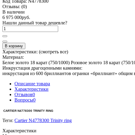
Код Товара:
N4778300
Отзывы:
(0)
В наличии
6 975 000руб.
Нашли данный товар дешевле?
В корзину
Характеристики:
(смотреть все)
Материал:
Белое золото 18 карат (750/1000) Розовое золото 18 карат (750/1
Инкрустация драгоценными камнями:
инкрустация из 600 бриллиантов огранки «бриллиант» общим в
Описание товара
Характеристики
Отзывов
0
Вопросы
0
CARTIER N4778300 TRINITY RING
Теги:
Cartier N4778300 Trinity ring
Характеристики