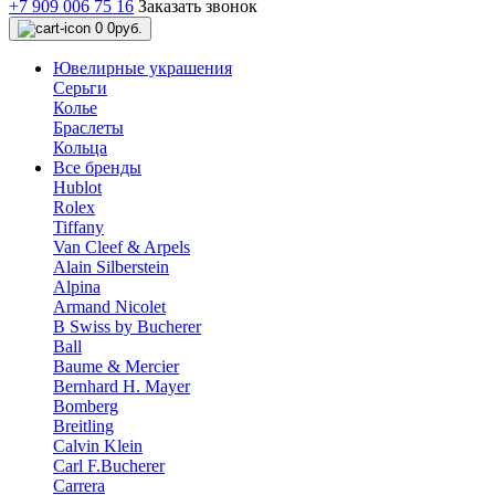
+7 909 006 75 16
Заказать звонок
0
0руб.
Ювелирные украшения
Серьги
Колье
Браслеты
Кольца
Все бренды
Hublot
Rolex
Tiffany
Van Cleef & Arpels
Alain Silberstein
Alpina
Armand Nicolet
B Swiss by Bucherer
Ball
Baume & Mercier
Bernhard H. Mayer
Bomberg
Breitling
Calvin Klein
Carl F.Bucherer
Carrera