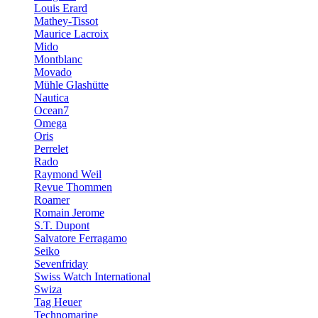
Louis Erard
Mathey-Tissot
Maurice Lacroix
Mido
Montblanc
Movado
Mühle Glashütte
Nautica
Ocean7
Omega
Oris
Perrelet
Rado
Raymond Weil
Revue Thommen
Roamer
Romain Jerome
S.T. Dupont
Salvatore Ferragamo
Seiko
Sevenfriday
Swiss Watch International
Swiza
Tag Heuer
Technomarine