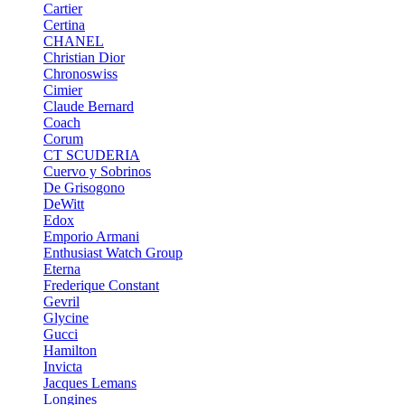
Cartier
Certina
CHANEL
Christian Dior
Chronoswiss
Cimier
Claude Bernard
Coach
Corum
CT SCUDERIA
Cuervo y Sobrinos
De Grisogono
DeWitt
Edox
Emporio Armani
Enthusiast Watch Group
Eterna
Frederique Constant
Gevril
Glycine
Gucci
Hamilton
Invicta
Jacques Lemans
Longines