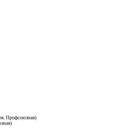
т. м. Профсоюзная)
юзная)