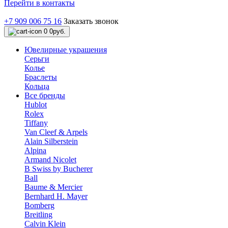
Перейти в контакты
+7 909 006 75 16
Заказать звонок
0
0руб.
Ювелирные украшения
Серьги
Колье
Браслеты
Кольца
Все бренды
Hublot
Rolex
Tiffany
Van Cleef & Arpels
Alain Silberstein
Alpina
Armand Nicolet
B Swiss by Bucherer
Ball
Baume & Mercier
Bernhard H. Mayer
Bomberg
Breitling
Calvin Klein