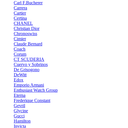
Carl F.Bucherer
Carrera
Cartier
Certina
CHANEL
Christian Dior
Chronoswiss
Cimier
Claude Bernard
Coach
Corum
CT SCUDERIA
Cuervo y Sobrinos
De Grisogono
DeWitt
Edox
Emporio Armani
Enthusiast Watch Group
Eterna
Frederique Constant
Gevril
Glycine
Gucci
Hamilton
Invicta