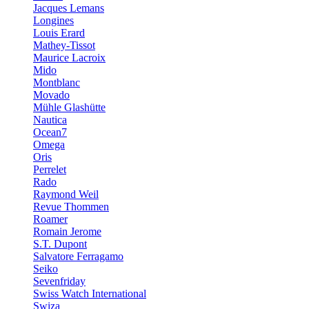
Jacques Lemans
Longines
Louis Erard
Mathey-Tissot
Maurice Lacroix
Mido
Montblanc
Movado
Mühle Glashütte
Nautica
Ocean7
Omega
Oris
Perrelet
Rado
Raymond Weil
Revue Thommen
Roamer
Romain Jerome
S.T. Dupont
Salvatore Ferragamo
Seiko
Sevenfriday
Swiss Watch International
Swiza