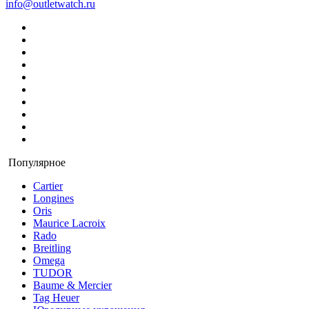
info@outletwatch.ru
Популярное
Cartier
Longines
Oris
Maurice Lacroix
Rado
Breitling
Omega
TUDOR
Baume & Mercier
Tag Heuer