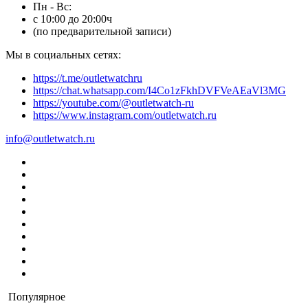
Пн - Вс:
с 10:00 до 20:00ч
(по предварительной записи)
Мы в социальных сетях:
https://t.me/outletwatchru
https://chat.whatsapp.com/I4Co1zFkhDVFVeAEaVl3MG
https://youtube.com/@outletwatch-ru
https://www.instagram.com/outletwatch.ru
info@outletwatch.ru
Популярное