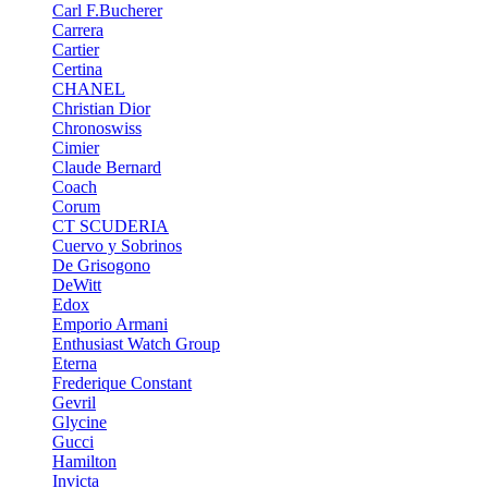
Carl F.Bucherer
Carrera
Cartier
Certina
CHANEL
Christian Dior
Chronoswiss
Cimier
Claude Bernard
Coach
Corum
CT SCUDERIA
Cuervo y Sobrinos
De Grisogono
DeWitt
Edox
Emporio Armani
Enthusiast Watch Group
Eterna
Frederique Constant
Gevril
Glycine
Gucci
Hamilton
Invicta