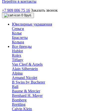
Перейти в контакты
+7 909 006 75 16
Заказать звонок
0
0руб.
Ювелирные украшения
Серьги
Колье
Браслеты
Кольца
Все бренды
Hublot
Rolex
Tiffany
Van Cleef & Arpels
Alain Silberstein
Alpina
Armand Nicolet
B Swiss by Bucherer
Ball
Baume & Mercier
Bernhard H. Mayer
Bomberg
Breitling
Calvin Klein