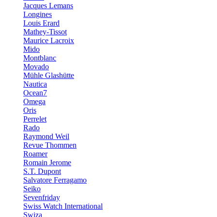
Jacques Lemans
Longines
Louis Erard
Mathey-Tissot
Maurice Lacroix
Mido
Montblanc
Movado
Mühle Glashütte
Nautica
Ocean7
Omega
Oris
Perrelet
Rado
Raymond Weil
Revue Thommen
Roamer
Romain Jerome
S.T. Dupont
Salvatore Ferragamo
Seiko
Sevenfriday
Swiss Watch International
Swiza