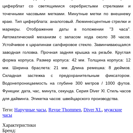
циферблат со светящимися серебристыми стрелками и
точечными часовыми метками. Минутные метки по внешнему
краю. Тип циферблата: аналоговый. Люминесцентные стрелки и
маркеры. Отображение даты в положении "3 часа".
Автоматический механизм с запасом хода около 38 часов.
Устойчивое к царапинам сапфировое стекло. Завинчивающаяся
заводная головка. Прочная задняя крышка на резьбе. Круглая
форма корпуса. Размер корпуса: 42 мм. Толщина корпуса: 12
мм. Ширина браслета: 21 мм. Длина ремешка: 8 дюймов.
Складная застежка с предохранительным фиксатором.
Водонепроницаемость на глубине 300 метров / 1000 футов.
Функции: дата, час, минута, секунда. Серия Diver Xl. Стиль часов
для дайвинга. Этикетка часов: швейцарского производства.
Теги:
Наручные часы
,
Revue Thommen
,
Diver XL
,
мужские
часы
Характеристики
Бренд: