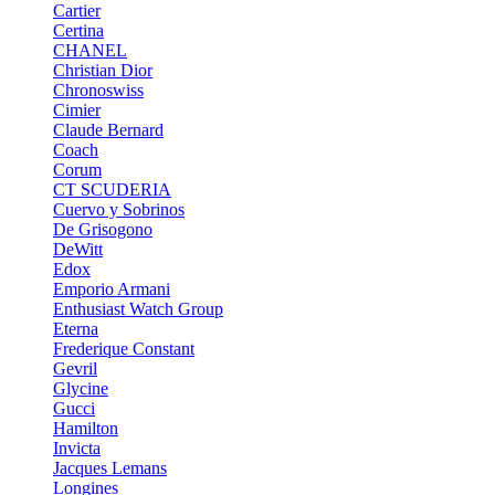
Cartier
Certina
CHANEL
Christian Dior
Chronoswiss
Cimier
Claude Bernard
Coach
Corum
CT SCUDERIA
Cuervo y Sobrinos
De Grisogono
DeWitt
Edox
Emporio Armani
Enthusiast Watch Group
Eterna
Frederique Constant
Gevril
Glycine
Gucci
Hamilton
Invicta
Jacques Lemans
Longines