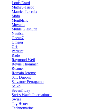
Louis Erard
Mathey-Tissot
Maurice Lacroix
Mido
Montblanc
Movado
Mühle Glashütte
Nautica
Ocean7
Omega
Oris
Perrelet
Rado
Raymond Weil
Revue Thommen
Roamer
Romain Jerome
S.T. Dupont
Salvatore Ferragamo
Seiko
Sevenfriday
Swiss Watch International
Swiza
Tag Heuer
Technomarine