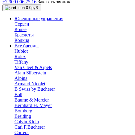
+7 909 006 75 16
Заказать звонок
0
0руб.
Ювелирные украшения
Серьги
Колье
Браслеты
Кольца
Все бренды
Hublot
Rolex
Tiffany
Van Cleef & Arpels
Alain Silberstein
Alpina
Armand Nicolet
B Swiss by Bucherer
Ball
Baume & Mercier
Bernhard H. Mayer
Bomberg
Breitling
Calvin Klein
Carl F.Bucherer
Carrera