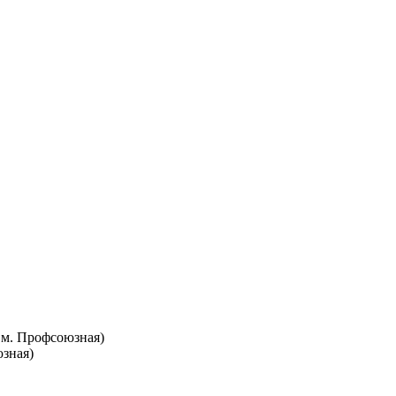
т. м. Профсоюзная)
юзная)