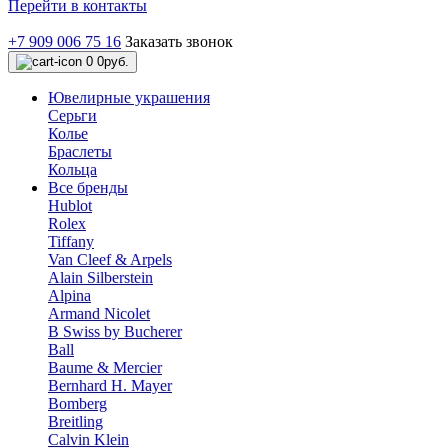
Перейти в контакты
+7 909 006 75 16
Заказать звонок
0
0руб.
Ювелирные украшения
Серьги
Колье
Браслеты
Кольца
Все бренды
Hublot
Rolex
Tiffany
Van Cleef & Arpels
Alain Silberstein
Alpina
Armand Nicolet
B Swiss by Bucherer
Ball
Baume & Mercier
Bernhard H. Mayer
Bomberg
Breitling
Calvin Klein