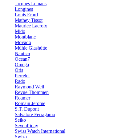
Jacques Lemans
Longines
Louis Erard
Mathey-Tissot
Maurice Lacroix
Mido
Montblanc
Movado
Mühle Glashütte
Nautica
Ocean7
Omega
Oris
Perrelet
Rado
Raymond Weil
Revue Thommen
Roamer
Romain Jerome
S.T. Dupont
Salvatore Ferragamo
Seiko
Sevenfriday
Swiss Watch International
Swiza