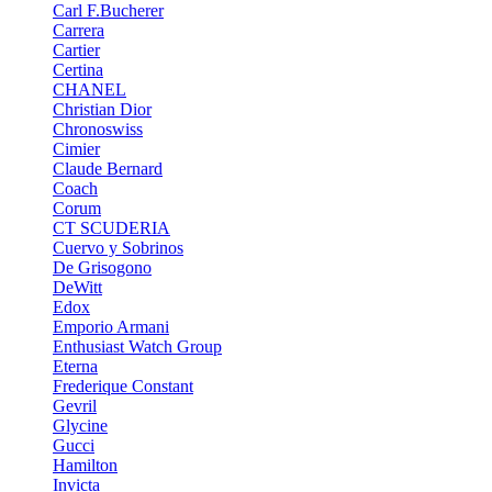
Carl F.Bucherer
Carrera
Cartier
Certina
CHANEL
Christian Dior
Chronoswiss
Cimier
Claude Bernard
Coach
Corum
CT SCUDERIA
Cuervo y Sobrinos
De Grisogono
DeWitt
Edox
Emporio Armani
Enthusiast Watch Group
Eterna
Frederique Constant
Gevril
Glycine
Gucci
Hamilton
Invicta