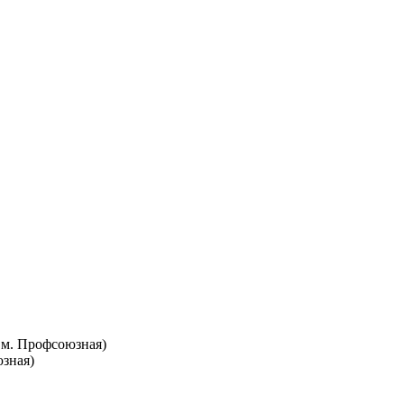
т. м. Профсоюзная)
юзная)