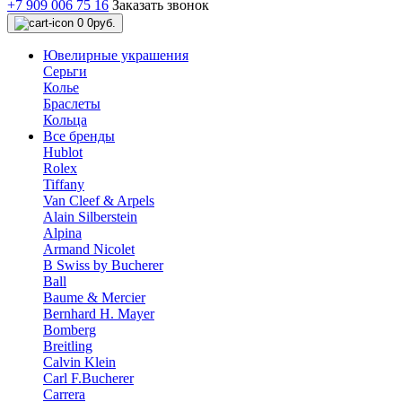
+7 909 006 75 16
Заказать звонок
0
0руб.
Ювелирные украшения
Серьги
Колье
Браслеты
Кольца
Все бренды
Hublot
Rolex
Tiffany
Van Cleef & Arpels
Alain Silberstein
Alpina
Armand Nicolet
B Swiss by Bucherer
Ball
Baume & Mercier
Bernhard H. Mayer
Bomberg
Breitling
Calvin Klein
Carl F.Bucherer
Carrera