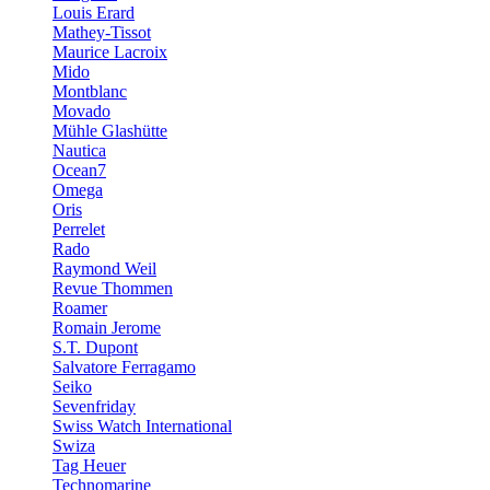
Louis Erard
Mathey-Tissot
Maurice Lacroix
Mido
Montblanc
Movado
Mühle Glashütte
Nautica
Ocean7
Omega
Oris
Perrelet
Rado
Raymond Weil
Revue Thommen
Roamer
Romain Jerome
S.T. Dupont
Salvatore Ferragamo
Seiko
Sevenfriday
Swiss Watch International
Swiza
Tag Heuer
Technomarine