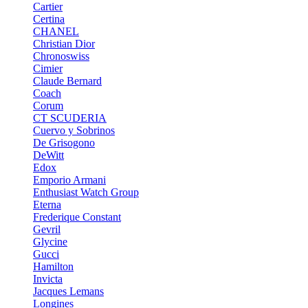
Cartier
Certina
CHANEL
Christian Dior
Chronoswiss
Cimier
Claude Bernard
Coach
Corum
CT SCUDERIA
Cuervo y Sobrinos
De Grisogono
DeWitt
Edox
Emporio Armani
Enthusiast Watch Group
Eterna
Frederique Constant
Gevril
Glycine
Gucci
Hamilton
Invicta
Jacques Lemans
Longines