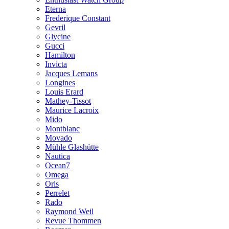
Eterna
Frederique Constant
Gevril
Glycine
Gucci
Hamilton
Invicta
Jacques Lemans
Longines
Louis Erard
Mathey-Tissot
Maurice Lacroix
Mido
Montblanc
Movado
Mühle Glashütte
Nautica
Ocean7
Omega
Oris
Perrelet
Rado
Raymond Weil
Revue Thommen