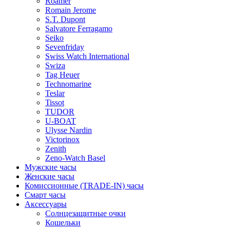
Roamer
Romain Jerome
S.T. Dupont
Salvatore Ferragamo
Seiko
Sevenfriday
Swiss Watch International
Swiza
Tag Heuer
Technomarine
Teslar
Tissot
TUDOR
U-BOAT
Ulysse Nardin
Victorinox
Zenith
Zeno-Watch Basel
Мужские часы
Женские часы
Комиссионные (TRADE-IN) часы
Смарт часы
Аксессуары
Солнцезащитные очки
Кошельки