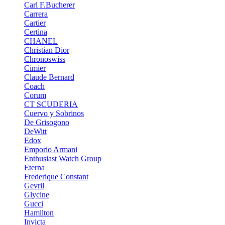
Carl F.Bucherer
Carrera
Cartier
Certina
CHANEL
Christian Dior
Chronoswiss
Cimier
Claude Bernard
Coach
Corum
CT SCUDERIA
Cuervo y Sobrinos
De Grisogono
DeWitt
Edox
Emporio Armani
Enthusiast Watch Group
Eterna
Frederique Constant
Gevril
Glycine
Gucci
Hamilton
Invicta