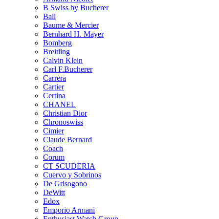
B Swiss by Bucherer
Ball
Baume & Mercier
Bernhard H. Mayer
Bomberg
Breitling
Calvin Klein
Carl F.Bucherer
Carrera
Cartier
Certina
CHANEL
Christian Dior
Chronoswiss
Cimier
Claude Bernard
Coach
Corum
CT SCUDERIA
Cuervo y Sobrinos
De Grisogono
DeWitt
Edox
Emporio Armani
Enthusiast Watch Group