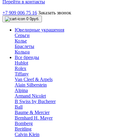
Перейти в контакты
+7 909 006 75 16
Заказать звонок
0
0руб.
Ювелирные украшения
Серьги
Колье
Браслеты
Кольца
Все бренды
Hublot
Rolex
Tiffany
Van Cleef & Arpels
Alain Silberstein
Alpina
Armand Nicolet
B Swiss by Bucherer
Ball
Baume & Mercier
Bernhard H. Mayer
Bomberg
Breitling
Calvin Klein