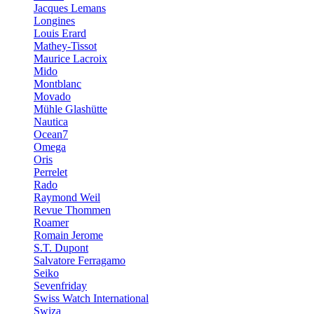
Jacques Lemans
Longines
Louis Erard
Mathey-Tissot
Maurice Lacroix
Mido
Montblanc
Movado
Mühle Glashütte
Nautica
Ocean7
Omega
Oris
Perrelet
Rado
Raymond Weil
Revue Thommen
Roamer
Romain Jerome
S.T. Dupont
Salvatore Ferragamo
Seiko
Sevenfriday
Swiss Watch International
Swiza