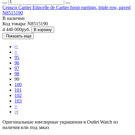
Серьги Cartier Etincelle de Cartier hoop earrings, triple row, paved
N8515190
В наличии
Код товара:
N8515190
4 440 000руб.
В корзину
Показать еще
|<
<
95
96
97
98
99
100
101
102
103
>
>|
Оригинальные ювелирные украшения в Outlet Watch из
наличия или под заказ