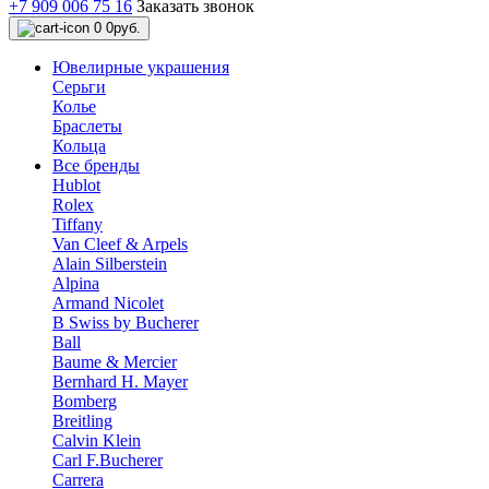
+7 909 006 75 16
Заказать звонок
0
0руб.
Ювелирные украшения
Серьги
Колье
Браслеты
Кольца
Все бренды
Hublot
Rolex
Tiffany
Van Cleef & Arpels
Alain Silberstein
Alpina
Armand Nicolet
B Swiss by Bucherer
Ball
Baume & Mercier
Bernhard H. Mayer
Bomberg
Breitling
Calvin Klein
Carl F.Bucherer
Carrera