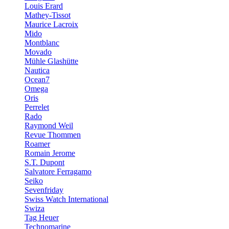
Louis Erard
Mathey-Tissot
Maurice Lacroix
Mido
Montblanc
Movado
Mühle Glashütte
Nautica
Ocean7
Omega
Oris
Perrelet
Rado
Raymond Weil
Revue Thommen
Roamer
Romain Jerome
S.T. Dupont
Salvatore Ferragamo
Seiko
Sevenfriday
Swiss Watch International
Swiza
Tag Heuer
Technomarine