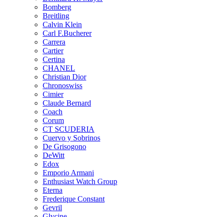
Bomberg
Breitling
Calvin Klein
Carl F.Bucherer
Carrera
Cartier
Certina
CHANEL
Christian Dior
Chronoswiss
Cimier
Claude Bernard
Coach
Corum
CT SCUDERIA
Cuervo y Sobrinos
De Grisogono
DeWitt
Edox
Emporio Armani
Enthusiast Watch Group
Eterna
Frederique Constant
Gevril
Glycine