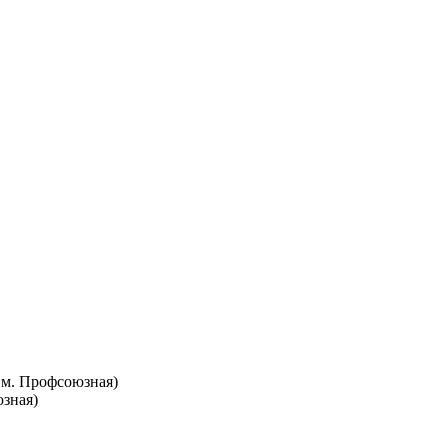
т. м. Профсоюзная)
юзная)