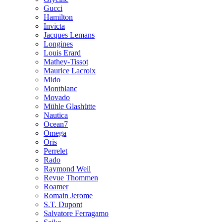
Gucci
Hamilton
Invicta
Jacques Lemans
Longines
Louis Erard
Mathey-Tissot
Maurice Lacroix
Mido
Montblanc
Movado
Mühle Glashütte
Nautica
Ocean7
Omega
Oris
Perrelet
Rado
Raymond Weil
Revue Thommen
Roamer
Romain Jerome
S.T. Dupont
Salvatore Ferragamo