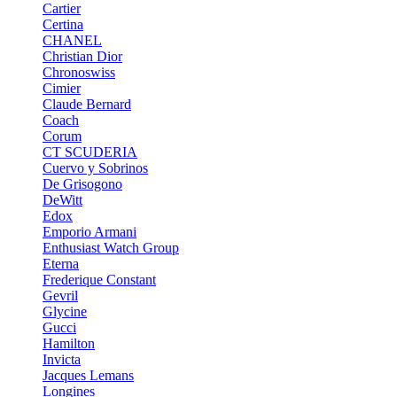
Cartier
Certina
CHANEL
Christian Dior
Chronoswiss
Cimier
Claude Bernard
Coach
Corum
CT SCUDERIA
Cuervo y Sobrinos
De Grisogono
DeWitt
Edox
Emporio Armani
Enthusiast Watch Group
Eterna
Frederique Constant
Gevril
Glycine
Gucci
Hamilton
Invicta
Jacques Lemans
Longines