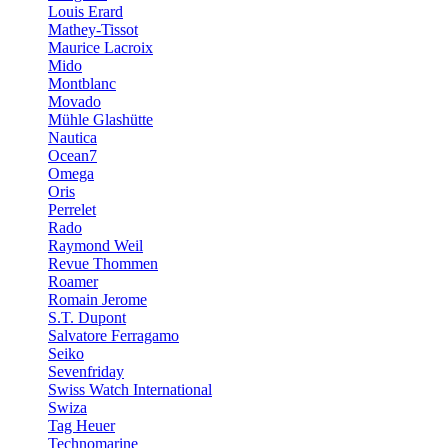
Louis Erard
Mathey-Tissot
Maurice Lacroix
Mido
Montblanc
Movado
Mühle Glashütte
Nautica
Ocean7
Omega
Oris
Perrelet
Rado
Raymond Weil
Revue Thommen
Roamer
Romain Jerome
S.T. Dupont
Salvatore Ferragamo
Seiko
Sevenfriday
Swiss Watch International
Swiza
Tag Heuer
Technomarine