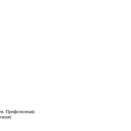
т. м. Профсоюзная)
юзная)