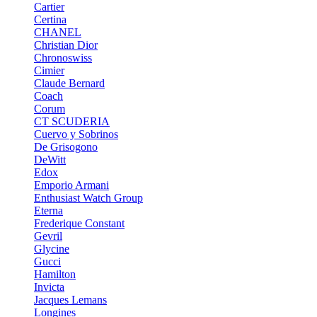
Cartier
Certina
CHANEL
Christian Dior
Chronoswiss
Cimier
Claude Bernard
Coach
Corum
CT SCUDERIA
Cuervo y Sobrinos
De Grisogono
DeWitt
Edox
Emporio Armani
Enthusiast Watch Group
Eterna
Frederique Constant
Gevril
Glycine
Gucci
Hamilton
Invicta
Jacques Lemans
Longines