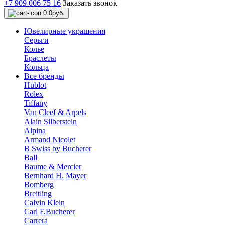
+7 909 006 75 16
Заказать звонок
0
0руб.
Ювелирные украшения
Серьги
Колье
Браслеты
Кольца
Все бренды
Hublot
Rolex
Tiffany
Van Cleef & Arpels
Alain Silberstein
Alpina
Armand Nicolet
B Swiss by Bucherer
Ball
Baume & Mercier
Bernhard H. Mayer
Bomberg
Breitling
Calvin Klein
Carl F.Bucherer
Carrera