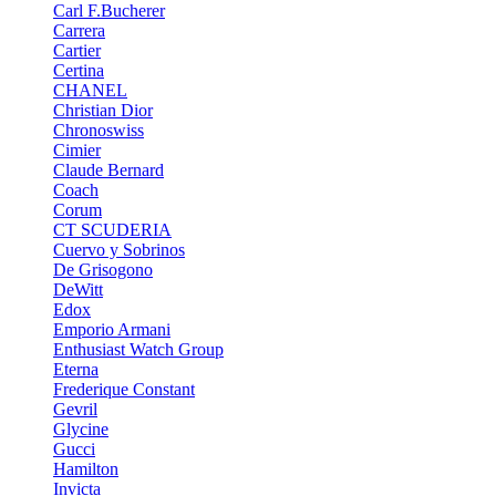
Carl F.Bucherer
Carrera
Cartier
Certina
CHANEL
Christian Dior
Chronoswiss
Cimier
Claude Bernard
Coach
Corum
CT SCUDERIA
Cuervo y Sobrinos
De Grisogono
DeWitt
Edox
Emporio Armani
Enthusiast Watch Group
Eterna
Frederique Constant
Gevril
Glycine
Gucci
Hamilton
Invicta