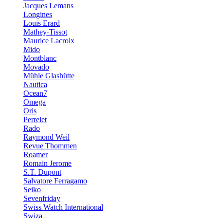
Jacques Lemans
Longines
Louis Erard
Mathey-Tissot
Maurice Lacroix
Mido
Montblanc
Movado
Mühle Glashütte
Nautica
Ocean7
Omega
Oris
Perrelet
Rado
Raymond Weil
Revue Thommen
Roamer
Romain Jerome
S.T. Dupont
Salvatore Ferragamo
Seiko
Sevenfriday
Swiss Watch International
Swiza