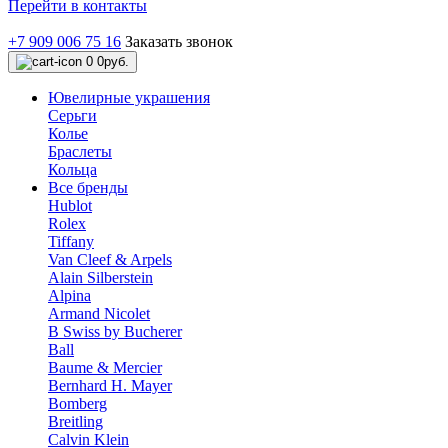
Перейти в контакты
+7 909 006 75 16
Заказать звонок
0
0руб.
Ювелирные украшения
Серьги
Колье
Браслеты
Кольца
Все бренды
Hublot
Rolex
Tiffany
Van Cleef & Arpels
Alain Silberstein
Alpina
Armand Nicolet
B Swiss by Bucherer
Ball
Baume & Mercier
Bernhard H. Mayer
Bomberg
Breitling
Calvin Klein