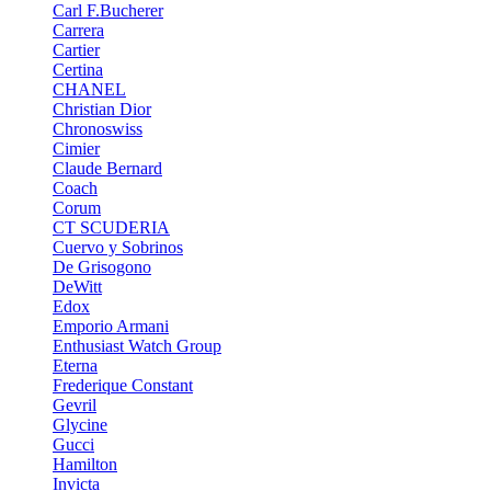
Carl F.Bucherer
Carrera
Cartier
Certina
CHANEL
Christian Dior
Chronoswiss
Cimier
Claude Bernard
Coach
Corum
CT SCUDERIA
Cuervo y Sobrinos
De Grisogono
DeWitt
Edox
Emporio Armani
Enthusiast Watch Group
Eterna
Frederique Constant
Gevril
Glycine
Gucci
Hamilton
Invicta