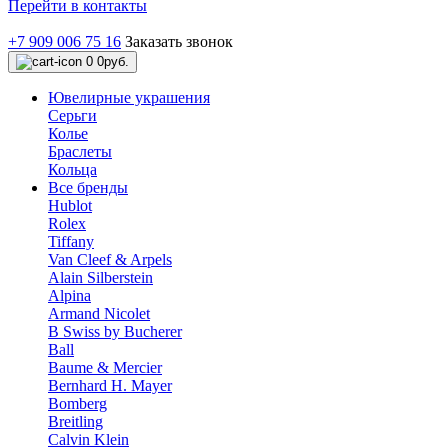
Перейти в контакты
+7 909 006 75 16
Заказать звонок
0
0руб.
Ювелирные украшения
Серьги
Колье
Браслеты
Кольца
Все бренды
Hublot
Rolex
Tiffany
Van Cleef & Arpels
Alain Silberstein
Alpina
Armand Nicolet
B Swiss by Bucherer
Ball
Baume & Mercier
Bernhard H. Mayer
Bomberg
Breitling
Calvin Klein