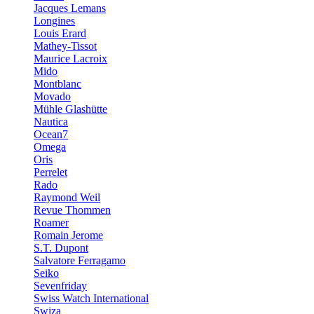
Jacques Lemans
Longines
Louis Erard
Mathey-Tissot
Maurice Lacroix
Mido
Montblanc
Movado
Mühle Glashütte
Nautica
Ocean7
Omega
Oris
Perrelet
Rado
Raymond Weil
Revue Thommen
Roamer
Romain Jerome
S.T. Dupont
Salvatore Ferragamo
Seiko
Sevenfriday
Swiss Watch International
Swiza