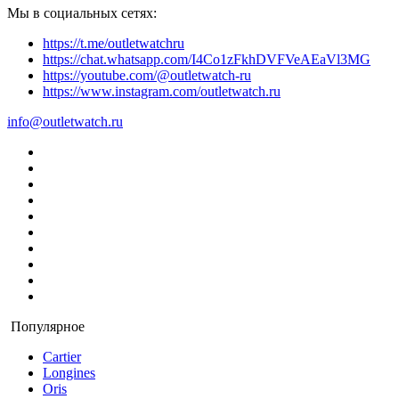
Мы в социальных сетях:
https://t.me/outletwatchru
https://chat.whatsapp.com/I4Co1zFkhDVFVeAEaVl3MG
https://youtube.com/@outletwatch-ru
https://www.instagram.com/outletwatch.ru
info@outletwatch.ru
Популярное
Cartier
Longines
Oris