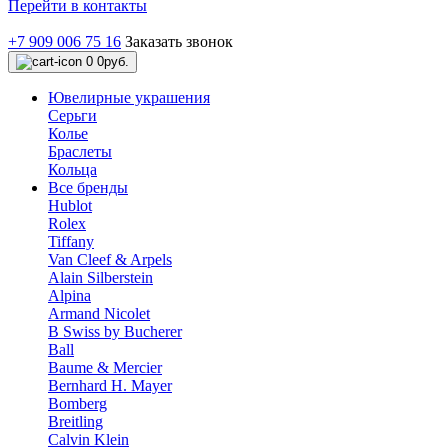
Перейти в контакты
+7 909 006 75 16
Заказать звонок
0
0руб.
Ювелирные украшения
Серьги
Колье
Браслеты
Кольца
Все бренды
Hublot
Rolex
Tiffany
Van Cleef & Arpels
Alain Silberstein
Alpina
Armand Nicolet
B Swiss by Bucherer
Ball
Baume & Mercier
Bernhard H. Mayer
Bomberg
Breitling
Calvin Klein