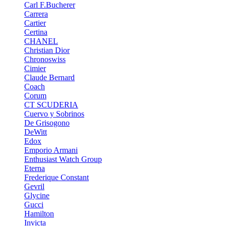
Carl F.Bucherer
Carrera
Cartier
Certina
CHANEL
Christian Dior
Chronoswiss
Cimier
Claude Bernard
Coach
Corum
CT SCUDERIA
Cuervo y Sobrinos
De Grisogono
DeWitt
Edox
Emporio Armani
Enthusiast Watch Group
Eterna
Frederique Constant
Gevril
Glycine
Gucci
Hamilton
Invicta