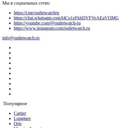
Мы в социальных сетях:
https://t.me/outletwatchru
https://chat.whatsapp.com/I4Co1zFkhDVFVeAEaVl3MG
https://youtube.com/@outletwatch-ru
https://www.instagram.com/outletwatch.ru
info@outletwatch.ru
Популярное
Cartier
Longines
Oris