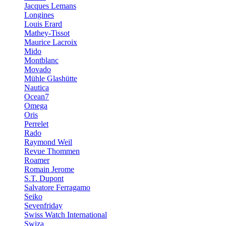
Jacques Lemans
Longines
Louis Erard
Mathey-Tissot
Maurice Lacroix
Mido
Montblanc
Movado
Mühle Glashütte
Nautica
Ocean7
Omega
Oris
Perrelet
Rado
Raymond Weil
Revue Thommen
Roamer
Romain Jerome
S.T. Dupont
Salvatore Ferragamo
Seiko
Sevenfriday
Swiss Watch International
Swiza