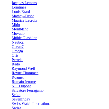
Jacques Lemans
Longines
Louis Erard
Mathey-Tissot
Maurice Lacroix
Mido
Montblanc
Movado
Mühle Glashütte
Nautica
Ocean7
Omega
Oris
Perrelet
Rado
Raymond Weil
Revue Thommen
Roamer
Romain Jerome
S.T. Dupont
Salvatore Ferragamo
Seiko
Sevenfriday
Swiss Watch International
Swiza