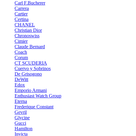
Carl F.Bucherer
Carrera
Cartier
Certina
CHANEL
Christian Dior
Chronoswiss
Cimier
Claude Bernard
Coach
Corum
CT SCUDERIA
Cuervo y Sobrinos
De Grisogono
DeWitt
Edox
Emporio Armani
Enthusiast Watch Group
Eterna
Frederique Constant
Gevril
Glycine
Gucci
Hamilton
Invicta