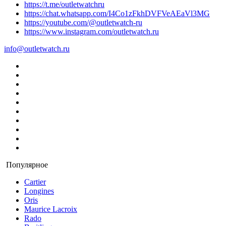
https://t.me/outletwatchru
https://chat.whatsapp.com/I4Co1zFkhDVFVeAEaVl3MG
https://youtube.com/@outletwatch-ru
https://www.instagram.com/outletwatch.ru
info@outletwatch.ru
Популярное
Cartier
Longines
Oris
Maurice Lacroix
Rado