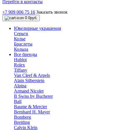
Перейти в контакты
+7 909 006 75 16
Заказать звонок
0
0руб.
Ювелирные украшения
Серьги
Колье
Браслеты
Кольца
Все бренды
Hublot
Rolex
Tiffany
Van Cleef & Arpels
Alain Silberstein
Alpina
Armand Nicolet
B Swiss by Bucherer
Ball
Baume & Mercier
Bernhard H. Mayer
Bomberg
Breitling
Calvin Klein