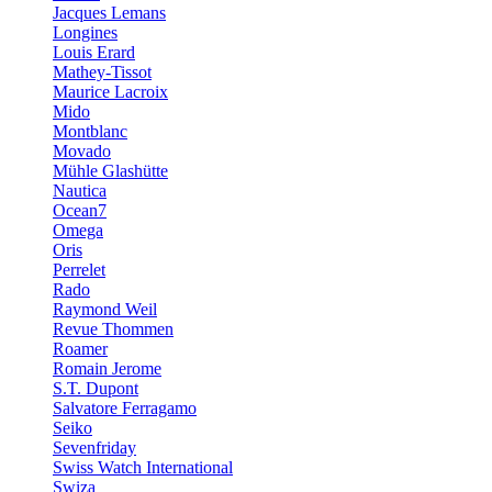
Jacques Lemans
Longines
Louis Erard
Mathey-Tissot
Maurice Lacroix
Mido
Montblanc
Movado
Mühle Glashütte
Nautica
Ocean7
Omega
Oris
Perrelet
Rado
Raymond Weil
Revue Thommen
Roamer
Romain Jerome
S.T. Dupont
Salvatore Ferragamo
Seiko
Sevenfriday
Swiss Watch International
Swiza