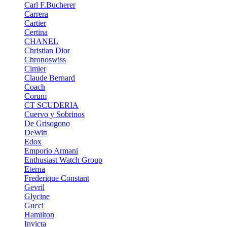
Carl F.Bucherer
Carrera
Cartier
Certina
CHANEL
Christian Dior
Chronoswiss
Cimier
Claude Bernard
Coach
Corum
CT SCUDERIA
Cuervo y Sobrinos
De Grisogono
DeWitt
Edox
Emporio Armani
Enthusiast Watch Group
Eterna
Frederique Constant
Gevril
Glycine
Gucci
Hamilton
Invicta