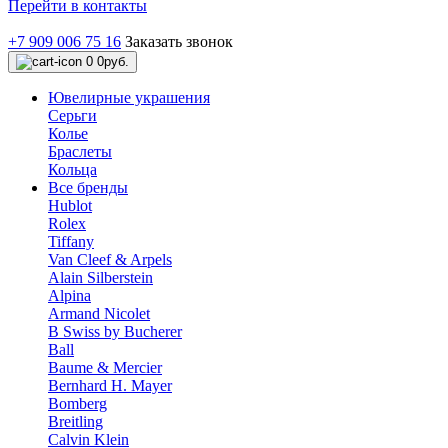
Перейти в контакты
+7 909 006 75 16
Заказать звонок
0
0руб.
Ювелирные украшения
Серьги
Колье
Браслеты
Кольца
Все бренды
Hublot
Rolex
Tiffany
Van Cleef & Arpels
Alain Silberstein
Alpina
Armand Nicolet
B Swiss by Bucherer
Ball
Baume & Mercier
Bernhard H. Mayer
Bomberg
Breitling
Calvin Klein