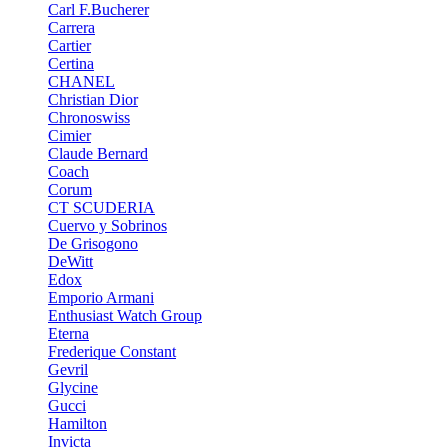
Carl F.Bucherer
Carrera
Cartier
Certina
CHANEL
Christian Dior
Chronoswiss
Cimier
Claude Bernard
Coach
Corum
CT SCUDERIA
Cuervo y Sobrinos
De Grisogono
DeWitt
Edox
Emporio Armani
Enthusiast Watch Group
Eterna
Frederique Constant
Gevril
Glycine
Gucci
Hamilton
Invicta