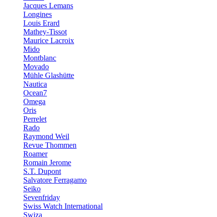
Jacques Lemans
Longines
Louis Erard
Mathey-Tissot
Maurice Lacroix
Mido
Montblanc
Movado
Mühle Glashütte
Nautica
Ocean7
Omega
Oris
Perrelet
Rado
Raymond Weil
Revue Thommen
Roamer
Romain Jerome
S.T. Dupont
Salvatore Ferragamo
Seiko
Sevenfriday
Swiss Watch International
Swiza