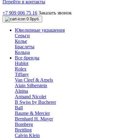
Перейти в контакты
+7 909 006 75 16
Заказать звонок
0
0руб.
Ювелирные украшения
Серьги
Колье
Браслеты
Кольца
Все бренды
Hublot
Rolex
Tiffany
Van Cleef & Arpels
Alain Silberstein
Alpina
Armand Nicolet
B Swiss by Bucherer
Ball
Baume & Mercier
Bernhard H. Mayer
Bomberg
Breitling
Calvin Klein