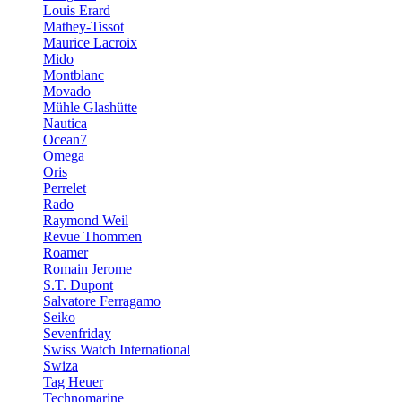
Louis Erard
Mathey-Tissot
Maurice Lacroix
Mido
Montblanc
Movado
Mühle Glashütte
Nautica
Ocean7
Omega
Oris
Perrelet
Rado
Raymond Weil
Revue Thommen
Roamer
Romain Jerome
S.T. Dupont
Salvatore Ferragamo
Seiko
Sevenfriday
Swiss Watch International
Swiza
Tag Heuer
Technomarine