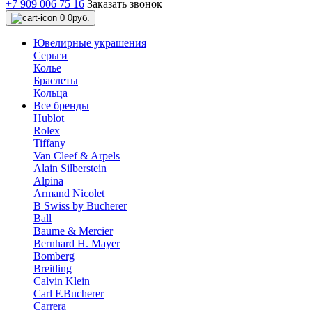
+7 909 006 75 16
Заказать звонок
0
0руб.
Ювелирные украшения
Серьги
Колье
Браслеты
Кольца
Все бренды
Hublot
Rolex
Tiffany
Van Cleef & Arpels
Alain Silberstein
Alpina
Armand Nicolet
B Swiss by Bucherer
Ball
Baume & Mercier
Bernhard H. Mayer
Bomberg
Breitling
Calvin Klein
Carl F.Bucherer
Carrera