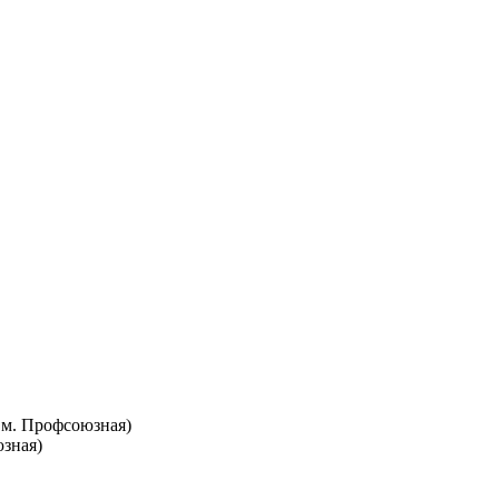
т. м. Профсоюзная)
юзная)