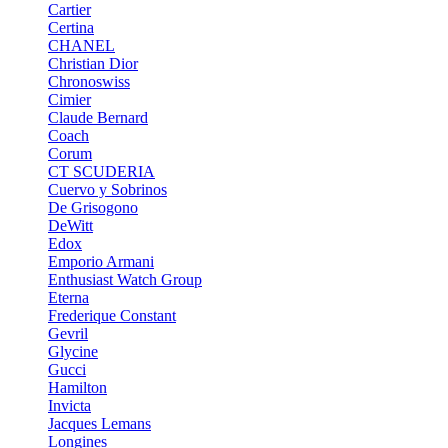
Cartier
Certina
CHANEL
Christian Dior
Chronoswiss
Cimier
Claude Bernard
Coach
Corum
CT SCUDERIA
Cuervo y Sobrinos
De Grisogono
DeWitt
Edox
Emporio Armani
Enthusiast Watch Group
Eterna
Frederique Constant
Gevril
Glycine
Gucci
Hamilton
Invicta
Jacques Lemans
Longines