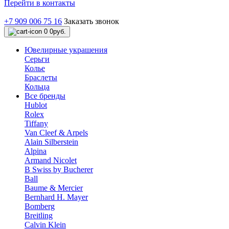
Перейти в контакты
+7 909 006 75 16
Заказать звонок
0
0руб.
Ювелирные украшения
Серьги
Колье
Браслеты
Кольца
Все бренды
Hublot
Rolex
Tiffany
Van Cleef & Arpels
Alain Silberstein
Alpina
Armand Nicolet
B Swiss by Bucherer
Ball
Baume & Mercier
Bernhard H. Mayer
Bomberg
Breitling
Calvin Klein