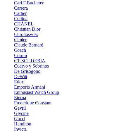
Carl F.Bucherer
Carrera
Cartier
Certina
CHANEL
Christian Dior
Chronoswiss
Cimier
Claude Bernard
Coach
Corum
CT SCUDERIA
Cuervo y Sobrinos
De Grisogono
DeWitt
Edox
Emporio Armani
Enthusiast Watch Group
Eterna
Frederique Constant
Gevril
Glycine
Gucci
Hamilton
Invicta