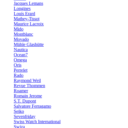
Jacques Lemans
Longines
Louis Erard
Mathey-Tissot
Maurice Lacroix
Mido
Montblanc
Movado
Mühle Glashütte
Nautica
Ocean7
Omega
Oris
Perrelet
Rado
Raymond Weil
Revue Thommen
Roamer
Romain Jerome
S.T. Dupont
Salvatore Ferragamo
Seiko
Sevenfriday
Swiss Watch International
Swiza