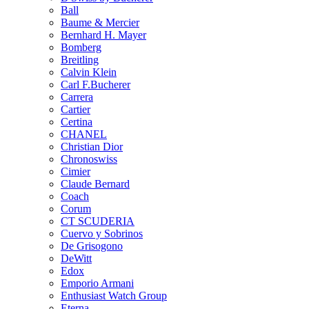
Ball
Baume & Mercier
Bernhard H. Mayer
Bomberg
Breitling
Calvin Klein
Carl F.Bucherer
Carrera
Cartier
Certina
CHANEL
Christian Dior
Chronoswiss
Cimier
Claude Bernard
Coach
Corum
CT SCUDERIA
Cuervo y Sobrinos
De Grisogono
DeWitt
Edox
Emporio Armani
Enthusiast Watch Group
Eterna