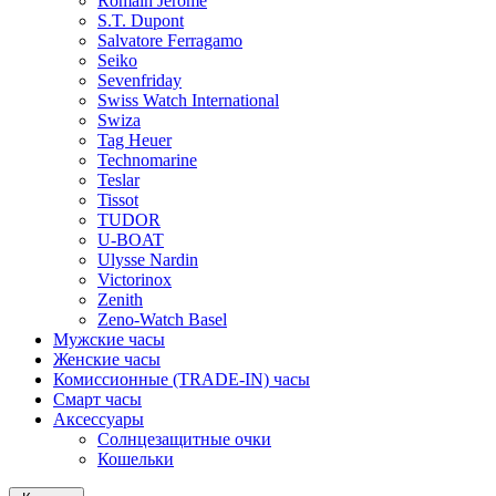
Romain Jerome
S.T. Dupont
Salvatore Ferragamo
Seiko
Sevenfriday
Swiss Watch International
Swiza
Tag Heuer
Technomarine
Teslar
Tissot
TUDOR
U-BOAT
Ulysse Nardin
Victorinox
Zenith
Zeno-Watch Basel
Мужские часы
Женские часы
Комиссионные (TRADE-IN) часы
Смарт часы
Аксессуары
Солнцезащитные очки
Кошельки