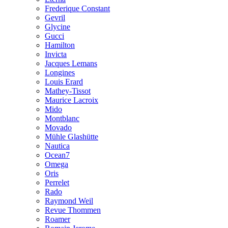
Frederique Constant
Gevril
Glycine
Gucci
Hamilton
Invicta
Jacques Lemans
Longines
Louis Erard
Mathey-Tissot
Maurice Lacroix
Mido
Montblanc
Movado
Mühle Glashütte
Nautica
Ocean7
Omega
Oris
Perrelet
Rado
Raymond Weil
Revue Thommen
Roamer