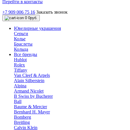
Перейти в контакты
+7 909 006 75 16
Заказать звонок
0
0руб.
Ювелирные украшения
Серьги
Колье
Браслеты
Кольца
Все бренды
Hublot
Rolex
Tiffany
Van Cleef & Arpels
Alain Silberstein
Alpina
Armand Nicolet
B Swiss by Bucherer
Ball
Baume & Mercier
Bernhard H. Mayer
Bomberg
Breitling
Calvin Klein