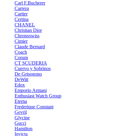
Carl F.Bucherer
Carrera
Cartier
Certina
CHANEL
Christian Dior
Chronoswiss
Cimier
Claude Bernard
Coach
Corum
CT SCUDERIA
Cuervo y Sobrinos
De Grisogono
DeWitt
Edox
Emporio Armani
Enthusiast Watch Group
Eterna
Frederique Constant
Gevril
Glycine
Gucci
Hamilton
Invicta