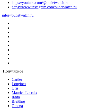
https://youtube.com/@outletwatch-ru
https://www.instagram.com/outletwatch.ru
info@outletwatch.ru
Популярное
Cartier
Longines
Oris
Maurice Lacroix
Rado
Breitling
Omega