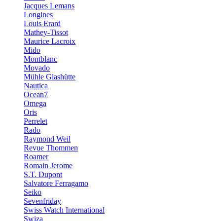
Jacques Lemans
Longines
Louis Erard
Mathey-Tissot
Maurice Lacroix
Mido
Montblanc
Movado
Mühle Glashütte
Nautica
Ocean7
Omega
Oris
Perrelet
Rado
Raymond Weil
Revue Thommen
Roamer
Romain Jerome
S.T. Dupont
Salvatore Ferragamo
Seiko
Sevenfriday
Swiss Watch International
Swiza