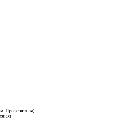
т. м. Профсоюзная)
юзная)