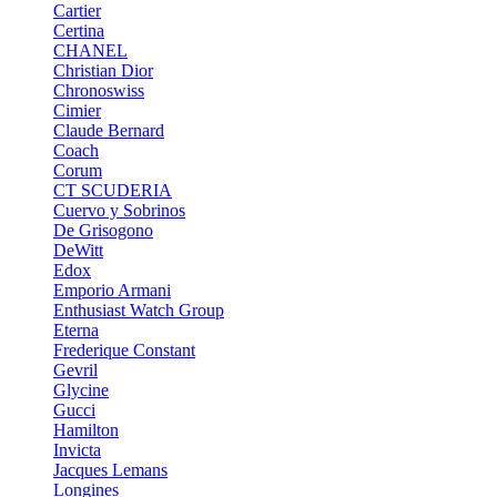
Cartier
Certina
CHANEL
Christian Dior
Chronoswiss
Cimier
Claude Bernard
Coach
Corum
CT SCUDERIA
Cuervo y Sobrinos
De Grisogono
DeWitt
Edox
Emporio Armani
Enthusiast Watch Group
Eterna
Frederique Constant
Gevril
Glycine
Gucci
Hamilton
Invicta
Jacques Lemans
Longines