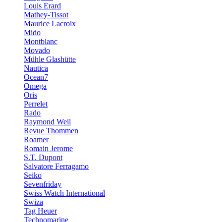
Louis Erard
Mathey-Tissot
Maurice Lacroix
Mido
Montblanc
Movado
Mühle Glashütte
Nautica
Ocean7
Omega
Oris
Perrelet
Rado
Raymond Weil
Revue Thommen
Roamer
Romain Jerome
S.T. Dupont
Salvatore Ferragamo
Seiko
Sevenfriday
Swiss Watch International
Swiza
Tag Heuer
Technomarine