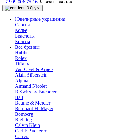
+7 909 006 75 16
Заказать звонок
0
0руб.
Ювелирные украшения
Серьги
Колье
Браслеты
Кольца
Все бренды
Hublot
Rolex
Tiffany
Van Cleef & Arpels
Alain Silberstein
Alpina
Armand Nicolet
B Swiss by Bucherer
Ball
Baume & Mercier
Bernhard H. Mayer
Bomberg
Breitling
Calvin Klein
Carl F.Bucherer
Carrera