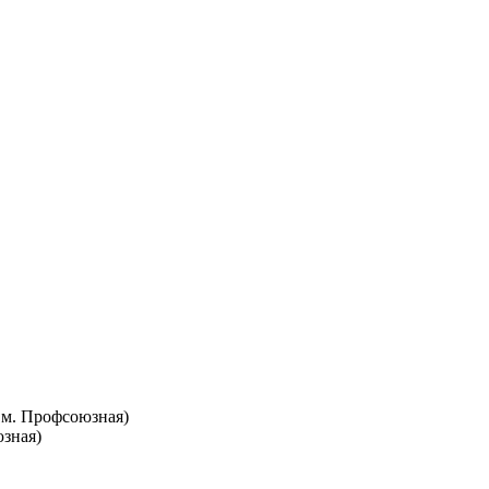
т. м. Профсоюзная)
юзная)