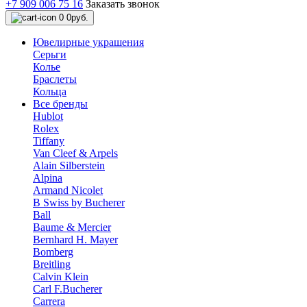
+7 909 006 75 16
Заказать звонок
0
0руб.
Ювелирные украшения
Серьги
Колье
Браслеты
Кольца
Все бренды
Hublot
Rolex
Tiffany
Van Cleef & Arpels
Alain Silberstein
Alpina
Armand Nicolet
B Swiss by Bucherer
Ball
Baume & Mercier
Bernhard H. Mayer
Bomberg
Breitling
Calvin Klein
Carl F.Bucherer
Carrera