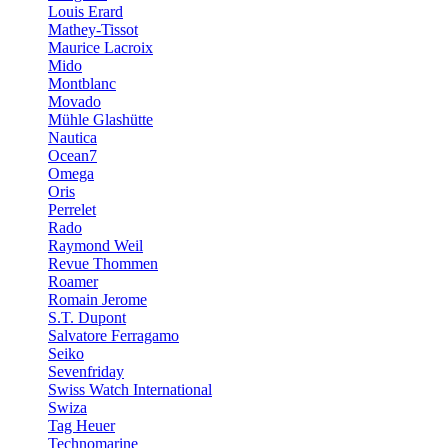
Louis Erard
Mathey-Tissot
Maurice Lacroix
Mido
Montblanc
Movado
Mühle Glashütte
Nautica
Ocean7
Omega
Oris
Perrelet
Rado
Raymond Weil
Revue Thommen
Roamer
Romain Jerome
S.T. Dupont
Salvatore Ferragamo
Seiko
Sevenfriday
Swiss Watch International
Swiza
Tag Heuer
Technomarine