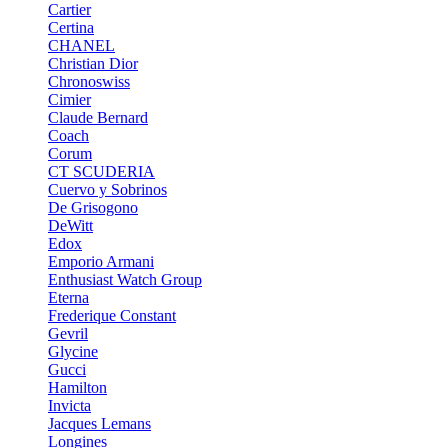
Cartier
Certina
CHANEL
Christian Dior
Chronoswiss
Cimier
Claude Bernard
Coach
Corum
CT SCUDERIA
Cuervo y Sobrinos
De Grisogono
DeWitt
Edox
Emporio Armani
Enthusiast Watch Group
Eterna
Frederique Constant
Gevril
Glycine
Gucci
Hamilton
Invicta
Jacques Lemans
Longines