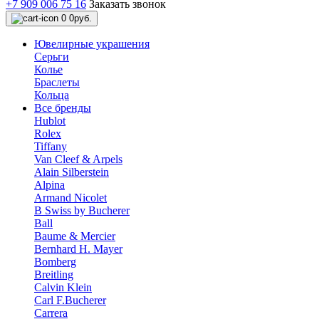
+7 909 006 75 16
Заказать звонок
0
0руб.
Ювелирные украшения
Серьги
Колье
Браслеты
Кольца
Все бренды
Hublot
Rolex
Tiffany
Van Cleef & Arpels
Alain Silberstein
Alpina
Armand Nicolet
B Swiss by Bucherer
Ball
Baume & Mercier
Bernhard H. Mayer
Bomberg
Breitling
Calvin Klein
Carl F.Bucherer
Carrera