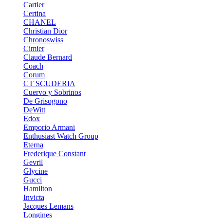
Cartier
Certina
CHANEL
Christian Dior
Chronoswiss
Cimier
Claude Bernard
Coach
Corum
CT SCUDERIA
Cuervo y Sobrinos
De Grisogono
DeWitt
Edox
Emporio Armani
Enthusiast Watch Group
Eterna
Frederique Constant
Gevril
Glycine
Gucci
Hamilton
Invicta
Jacques Lemans
Longines