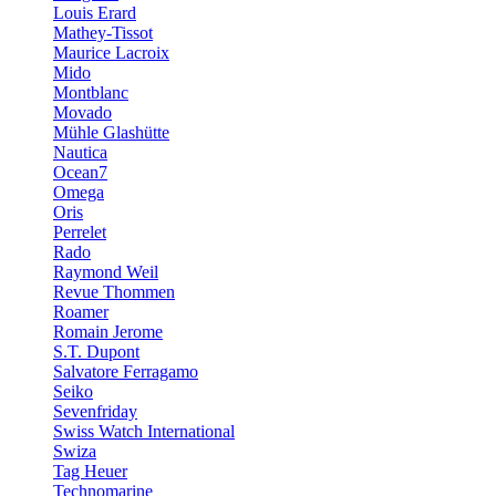
Louis Erard
Mathey-Tissot
Maurice Lacroix
Mido
Montblanc
Movado
Mühle Glashütte
Nautica
Ocean7
Omega
Oris
Perrelet
Rado
Raymond Weil
Revue Thommen
Roamer
Romain Jerome
S.T. Dupont
Salvatore Ferragamo
Seiko
Sevenfriday
Swiss Watch International
Swiza
Tag Heuer
Technomarine