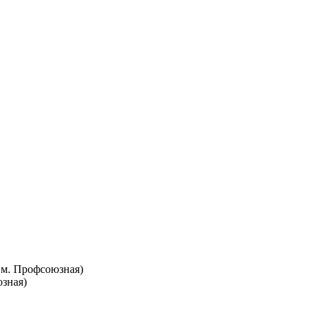
т. м. Профсоюзная)
юзная)