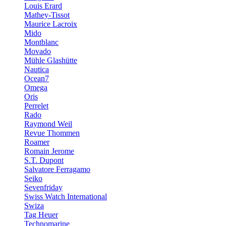
Louis Erard
Mathey-Tissot
Maurice Lacroix
Mido
Montblanc
Movado
Mühle Glashütte
Nautica
Ocean7
Omega
Oris
Perrelet
Rado
Raymond Weil
Revue Thommen
Roamer
Romain Jerome
S.T. Dupont
Salvatore Ferragamo
Seiko
Sevenfriday
Swiss Watch International
Swiza
Tag Heuer
Technomarine