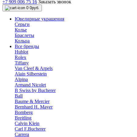
+7 909 006 75 16
Заказать звонок
0
0руб.
Ювелирные украшения
Серьги
Колье
Браслеты
Кольца
Все бренды
Hublot
Rolex
Tiffany
Van Cleef & Arpels
Alain Silberstein
Alpina
Armand Nicolet
B Swiss by Bucherer
Ball
Baume & Mercier
Bernhard H. Mayer
Bomberg
Breitling
Calvin Klein
Carl F.Bucherer
Carrera