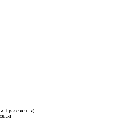
т. м. Профсоюзная)
юзная)