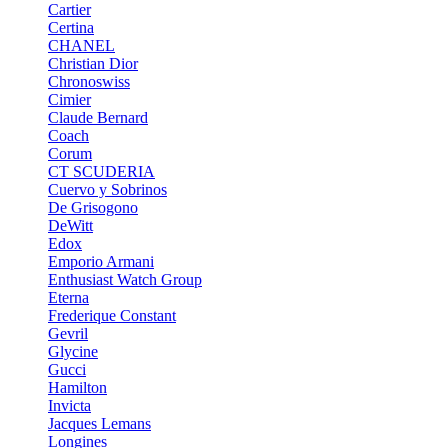
Cartier
Certina
CHANEL
Christian Dior
Chronoswiss
Cimier
Claude Bernard
Coach
Corum
CT SCUDERIA
Cuervo y Sobrinos
De Grisogono
DeWitt
Edox
Emporio Armani
Enthusiast Watch Group
Eterna
Frederique Constant
Gevril
Glycine
Gucci
Hamilton
Invicta
Jacques Lemans
Longines