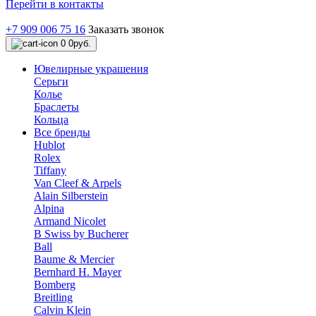
Перейти в контакты
+7 909 006 75 16
Заказать звонок
0
0руб.
Ювелирные украшения
Серьги
Колье
Браслеты
Кольца
Все бренды
Hublot
Rolex
Tiffany
Van Cleef & Arpels
Alain Silberstein
Alpina
Armand Nicolet
B Swiss by Bucherer
Ball
Baume & Mercier
Bernhard H. Mayer
Bomberg
Breitling
Calvin Klein