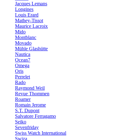
Jacques Lemans
Longines
Louis Erard
Mathey-Tissot
Maurice Lacroix
Mido
Montblanc
Movado
Mühle Glashütte
Nautica
Ocean7
Omega
Oris
Perrelet
Rado
Raymond Weil
Revue Thommen
Roamer
Romain Jerome
S.T. Dupont
Salvatore Ferragamo
Seiko
Sevenfriday
Swiss Watch International
Swiza