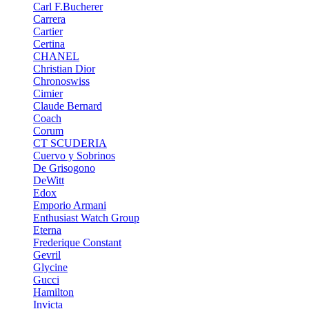
Carl F.Bucherer
Carrera
Cartier
Certina
CHANEL
Christian Dior
Chronoswiss
Cimier
Claude Bernard
Coach
Corum
CT SCUDERIA
Cuervo y Sobrinos
De Grisogono
DeWitt
Edox
Emporio Armani
Enthusiast Watch Group
Eterna
Frederique Constant
Gevril
Glycine
Gucci
Hamilton
Invicta