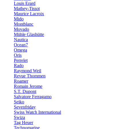
Louis Erard
Mathey-Tissot
Maurice Lacroix
Mido
Montblanc
Movado
Mühle Glashütte
Nautica
Ocean7
Omega
Oris
Perrelet
Rado
Raymond Weil
Revue Thommen
Roamer
Romain Jerome
S.T. Dupont
Salvatore Ferragamo
Seiko
Sevenfriday
Swiss Watch International
Swiza
Tag Heuer
Technomarine