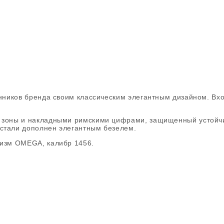
онников бренда своим классическим элегантным дизайном. Вх
е зоны и накладными римскими цифрами, защищенный устойч
стали дополнен элегантным безелем.
низм OMEGA, калибр 1456.