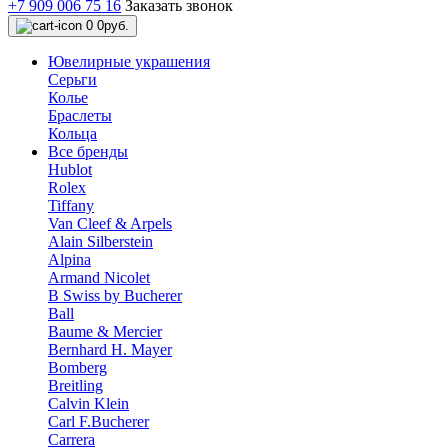
+7 909 006 75 16
Заказать звонок
0
0руб.
Ювелирные украшения
Серьги
Колье
Браслеты
Кольца
Все бренды
Hublot
Rolex
Tiffany
Van Cleef & Arpels
Alain Silberstein
Alpina
Armand Nicolet
B Swiss by Bucherer
Ball
Baume & Mercier
Bernhard H. Mayer
Bomberg
Breitling
Calvin Klein
Carl F.Bucherer
Carrera