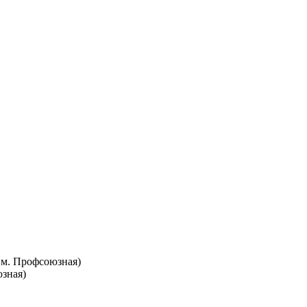
т. м. Профсоюзная)
юзная)