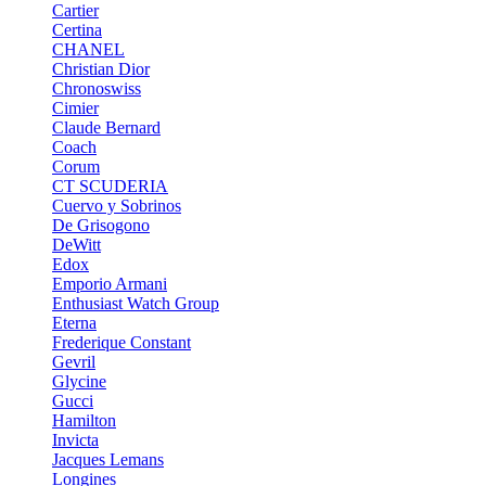
Cartier
Certina
CHANEL
Christian Dior
Chronoswiss
Cimier
Claude Bernard
Coach
Corum
CT SCUDERIA
Cuervo y Sobrinos
De Grisogono
DeWitt
Edox
Emporio Armani
Enthusiast Watch Group
Eterna
Frederique Constant
Gevril
Glycine
Gucci
Hamilton
Invicta
Jacques Lemans
Longines