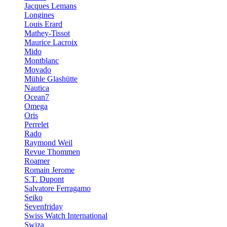
Jacques Lemans
Longines
Louis Erard
Mathey-Tissot
Maurice Lacroix
Mido
Montblanc
Movado
Mühle Glashütte
Nautica
Ocean7
Omega
Oris
Perrelet
Rado
Raymond Weil
Revue Thommen
Roamer
Romain Jerome
S.T. Dupont
Salvatore Ferragamo
Seiko
Sevenfriday
Swiss Watch International
Swiza