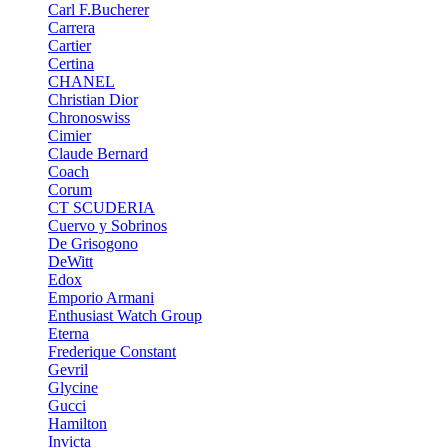
Carl F.Bucherer
Carrera
Cartier
Certina
CHANEL
Christian Dior
Chronoswiss
Cimier
Claude Bernard
Coach
Corum
CT SCUDERIA
Cuervo y Sobrinos
De Grisogono
DeWitt
Edox
Emporio Armani
Enthusiast Watch Group
Eterna
Frederique Constant
Gevril
Glycine
Gucci
Hamilton
Invicta