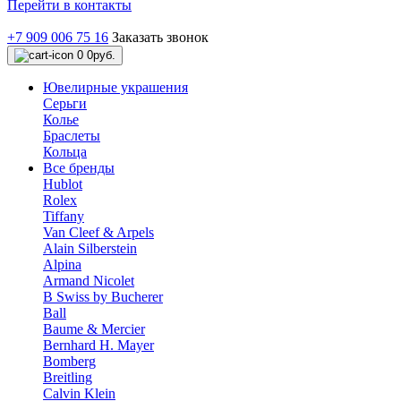
Перейти в контакты
+7 909 006 75 16
Заказать звонок
0
0руб.
Ювелирные украшения
Серьги
Колье
Браслеты
Кольца
Все бренды
Hublot
Rolex
Tiffany
Van Cleef & Arpels
Alain Silberstein
Alpina
Armand Nicolet
B Swiss by Bucherer
Ball
Baume & Mercier
Bernhard H. Mayer
Bomberg
Breitling
Calvin Klein