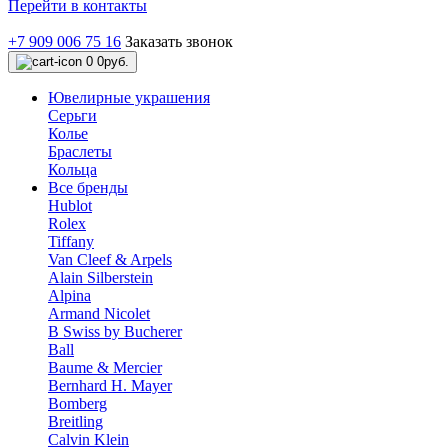
Перейти в контакты
+7 909 006 75 16
Заказать звонок
0
0руб.
Ювелирные украшения
Серьги
Колье
Браслеты
Кольца
Все бренды
Hublot
Rolex
Tiffany
Van Cleef & Arpels
Alain Silberstein
Alpina
Armand Nicolet
B Swiss by Bucherer
Ball
Baume & Mercier
Bernhard H. Mayer
Bomberg
Breitling
Calvin Klein