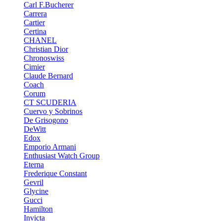
Carl F.Bucherer
Carrera
Cartier
Certina
CHANEL
Christian Dior
Chronoswiss
Cimier
Claude Bernard
Coach
Corum
CT SCUDERIA
Cuervo y Sobrinos
De Grisogono
DeWitt
Edox
Emporio Armani
Enthusiast Watch Group
Eterna
Frederique Constant
Gevril
Glycine
Gucci
Hamilton
Invicta