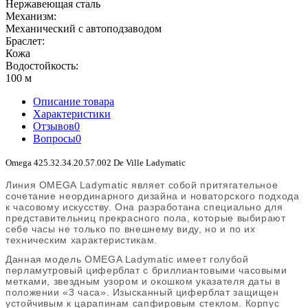
Нержавеющая сталь
Механизм:
Механический с автоподзаводом
Браслет:
Кожа
Водостойкость:
100 м
Описание товара
Характеристики
Отзывов
0
Вопросы
0
Omega 425.32.34.20.57.002 De Ville Ladymatic
Линия OMEGA Ladymatic являет собой притягательное
сочетание неординарного дизайна и новаторского подхода
к часовому искусству. Она разработана специально для
представительниц прекрасного пола, которые выбирают
себе часы не только по внешнему виду, но и по их
техническим характеристикам.
Данная модель OMEGA Ladymatic имеет голубой
перламутровый циферблат с бриллиантовыми часовыми
метками, звездным узором и окошком указателя даты в
положении «3 часа». Изысканный циферблат защищен
устойчивым к царапинам сапфировым стеклом. Корпус