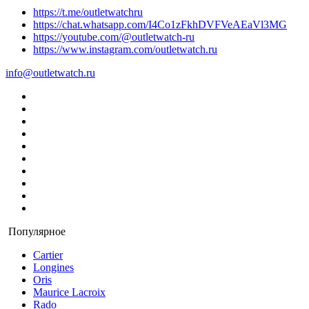
https://t.me/outletwatchru
https://chat.whatsapp.com/I4Co1zFkhDVFVeAEaVl3MG
https://youtube.com/@outletwatch-ru
https://www.instagram.com/outletwatch.ru
info@outletwatch.ru
Популярное
Cartier
Longines
Oris
Maurice Lacroix
Rado