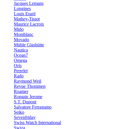
Jacques Lemans
Longines
Louis Erard
Mathey-Tissot
Maurice Lacroix
Mido
Montblanc
Movado
Mühle Glashütte
Nautica
Ocean7
Omega
Oris
Perrelet
Rado
Raymond Weil
Revue Thommen
Roamer
Romain Jerome
S.T. Dupont
Salvatore Ferragamo
Seiko
Sevenfriday
Swiss Watch International
Swiza