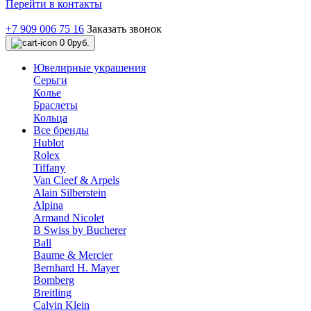
Перейти в контакты
+7 909 006 75 16
Заказать звонок
0
0руб.
Ювелирные украшения
Серьги
Колье
Браслеты
Кольца
Все бренды
Hublot
Rolex
Tiffany
Van Cleef & Arpels
Alain Silberstein
Alpina
Armand Nicolet
B Swiss by Bucherer
Ball
Baume & Mercier
Bernhard H. Mayer
Bomberg
Breitling
Calvin Klein