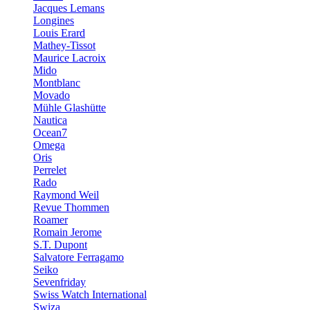
Jacques Lemans
Longines
Louis Erard
Mathey-Tissot
Maurice Lacroix
Mido
Montblanc
Movado
Mühle Glashütte
Nautica
Ocean7
Omega
Oris
Perrelet
Rado
Raymond Weil
Revue Thommen
Roamer
Romain Jerome
S.T. Dupont
Salvatore Ferragamo
Seiko
Sevenfriday
Swiss Watch International
Swiza