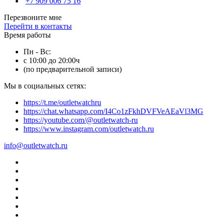
+7 909 006 75 16
Перезвоните мне
Перейти в контакты
Время работы
Пн - Вс:
с 10:00 до 20:00ч
(по предварительной записи)
Мы в социальных сетях:
https://t.me/outletwatchru
https://chat.whatsapp.com/I4Co1zFkhDVFVeAEaVl3MG
https://youtube.com/@outletwatch-ru
https://www.instagram.com/outletwatch.ru
info@outletwatch.ru