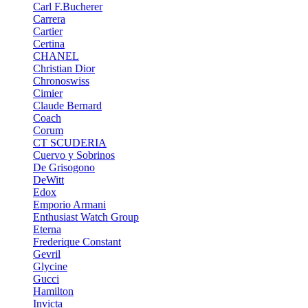
Carl F.Bucherer
Carrera
Cartier
Certina
CHANEL
Christian Dior
Chronoswiss
Cimier
Claude Bernard
Coach
Corum
CT SCUDERIA
Cuervo y Sobrinos
De Grisogono
DeWitt
Edox
Emporio Armani
Enthusiast Watch Group
Eterna
Frederique Constant
Gevril
Glycine
Gucci
Hamilton
Invicta