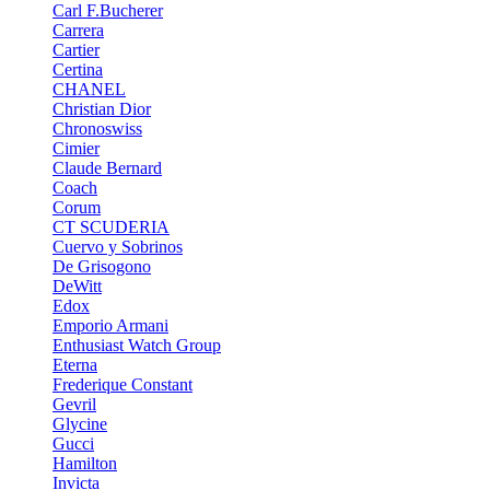
Carl F.Bucherer
Carrera
Cartier
Certina
CHANEL
Christian Dior
Chronoswiss
Cimier
Claude Bernard
Coach
Corum
CT SCUDERIA
Cuervo y Sobrinos
De Grisogono
DeWitt
Edox
Emporio Armani
Enthusiast Watch Group
Eterna
Frederique Constant
Gevril
Glycine
Gucci
Hamilton
Invicta