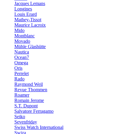
Jacques Lemans
Longines
Louis Erard
Mathey-Tissot
Maurice Lacroix
Mido
Montblanc
Movado
Mühle Glashütte
Nautica
Ocean7
Omega
Oris
Perrelet
Rado
Raymond Weil
Revue Thommen
Roamer
Romain Jerome
S.T. Dupont
Salvatore Ferragamo
Seiko
Sevenfriday
Swiss Watch International
Swiza