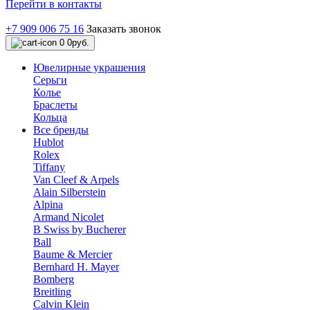
Перейти в контакты
+7 909 006 75 16
Заказать звонок
0
0руб.
Ювелирные украшения
Серьги
Колье
Браслеты
Кольца
Все бренды
Hublot
Rolex
Tiffany
Van Cleef & Arpels
Alain Silberstein
Alpina
Armand Nicolet
B Swiss by Bucherer
Ball
Baume & Mercier
Bernhard H. Mayer
Bomberg
Breitling
Calvin Klein